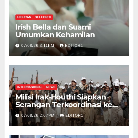
HIBURAN
SELEBRITI
Irish Bella dan Suami
Umumkan Kehamilan
07/08/26 3:11PM
EDITOR1
INTERNASIONAL
NEWS
Milisi Irak-Houthi Siapkan
Serangan Terkoordinasi ke
Arab Saudi
07/08/26 2:07PM
EDITOR1