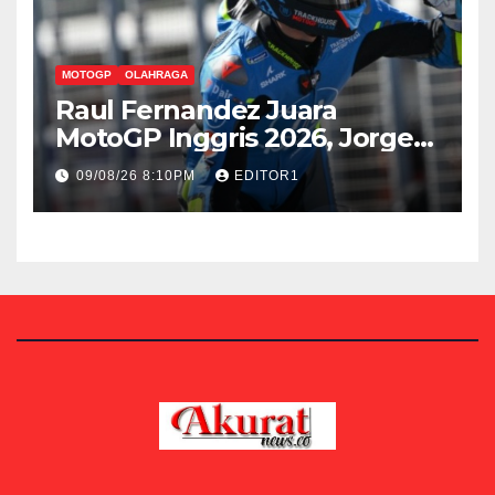
MOTOGP
OLAHRAGA
Raul Fernandez Juara
MotoGP Inggris 2026, Jorge
Martin Kedua
09/08/26 8:10PM
EDITOR1