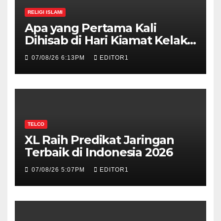
RELIGI ISLAMI
Apa yang Pertama Kali
Dihisab di Hari Kiamat Kelak?,
Ini Jawabannya!
07/08/26 6:13PM
EDITOR1
TELCO
XL Raih Predikat Jaringan
Terbaik di Indonesia 2026
07/08/26 5:07PM
EDITOR1