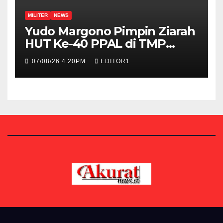
MILITER
NEWS
Yudo Margono Pimpin Ziarah
HUT Ke-40 PPAL di TMP
Kalibata
07/08/26 4:20PM
EDITOR1