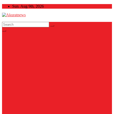
Skip
Sun. Aug 9th, 2026
to
content
Akuratnews
Informatif, Edukatif dan Inspiratif