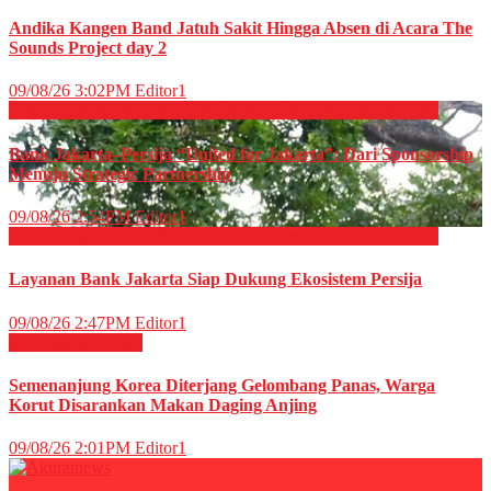
Andika Kangen Band Jatuh Sakit Hingga Absen di Acara The
Sounds Project day 2
09/08/26 3:02PM
Editor1
EKONOMI & BISNIS
OLAHRAGA
Perbankan
Sepak Bola
Bank Jakarta–Persija “United for Jakarta”: Dari Sponsorship
Menuju Strategic Partnership
09/08/26 2:54PM
Editor1
EKONOMI & BISNIS
OLAHRAGA
Perbankan
Sepak Bola
Layanan Bank Jakarta Siap Dukung Ekosistem Persija
09/08/26 2:47PM
Editor1
Internasional
News
Semenanjung Korea Diterjang Gelombang Panas, Warga
Korut Disarankan Makan Daging Anjing
09/08/26 2:01PM
Editor1