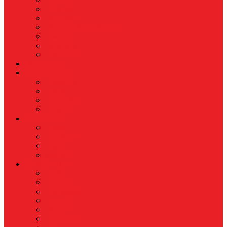
Koperasi
Perbankan
Pertanian & Perkebunan
UMKM
Perikanan
PROPERTY
Megapolitan
GAYA HIDUP
Aksesoris
Busana
Kecantikan
Hangout
HIBURAN
Budaya
Film & TV
Musik
Selebriti
OLAHRAGA
Basket
Bela Diri
Bulutangkis
Formula1
MotoGP
Sepak Bola