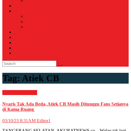
Voli
TELCO
WISATA & KULINER
Destinasi
Hotel
Restoran
OTOMOTIF
Opini
Voicemagz
RAGAM
RELIGI ISLAMI
Tag:
Atiek CB
HIBURAN
Musik
Nyaris Tak Ada Beda, Atiek CB Masih Ditunggu Fans Setianya
di Kama Ruang
03/10/23 8:31AM
Editor1
TANGERANG SELATAN, AKURATNEWS.co – Walau tak lagi