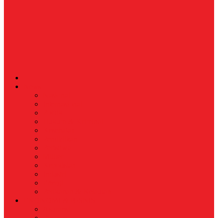
News
Nasional
Internasional
Politik
Hukum & Kriminal
Kesehatan
Pendidikan
Peristiwa
Militer
Kepolisian
Industri
Energi
Perikanan & Kelautan
EKONOMI & BISNIS
Asuransi
Finance