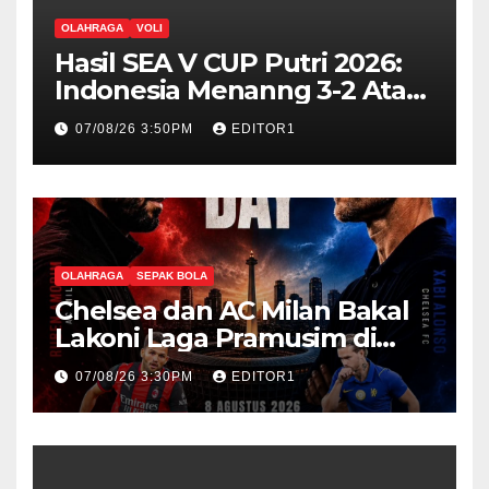
OLAHRAGA
VOLI
Hasil SEA V CUP Putri 2026:
Indonesia Menanng 3-2 Atas
Vietnam
07/08/26 3:50PM
EDITOR1
OLAHRAGA
SEPAK BOLA
Chelsea dan AC Milan Bakal
Lakoni Laga Pramusim di
Stadion GBK Besok
07/08/26 3:30PM
EDITOR1