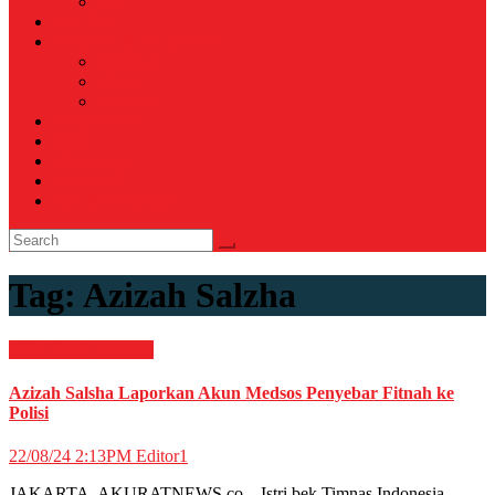
Voli
TELCO
WISATA & KULINER
Destinasi
Hotel
Restoran
OTOMOTIF
Opini
Voicemagz
RAGAM
RELIGI ISLAMI
Tag:
Azizah Salzha
HIBURAN
Selebriti
Azizah Salsha Laporkan Akun Medsos Penyebar Fitnah ke
Polisi
22/08/24 2:13PM
Editor1
JAKARTA, AKURATNEWS.co – Istri bek Timnas Indonesia