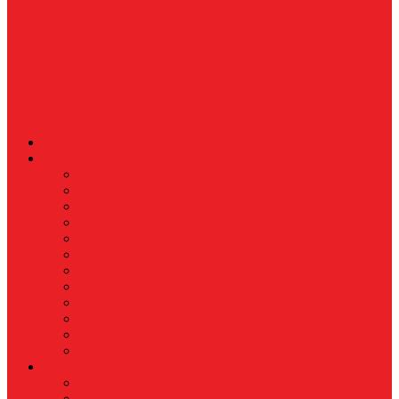
News
Nasional
Internasional
Politik
Hukum & Kriminal
Kesehatan
Pendidikan
Peristiwa
Militer
Kepolisian
Industri
Energi
Perikanan & Kelautan
EKONOMI & BISNIS
Asuransi
Finance