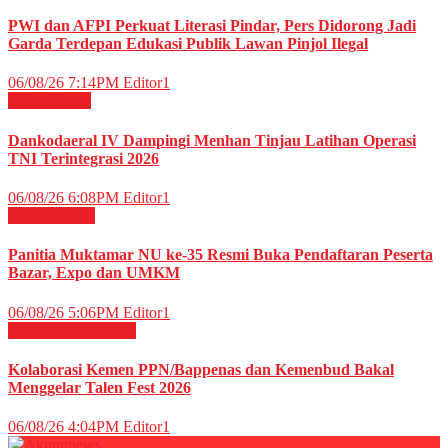
PWI dan AFPI Perkuat Literasi Pindar, Pers Didorong Jadi
Garda Terdepan Edukasi Publik Lawan Pinjol Ilegal
06/08/26 7:14PM
Editor1
Militer
News
Dankodaeral IV Dampingi Menhan Tinjau Latihan Operasi
TNI Terintegrasi 2026
06/08/26 6:08PM
Editor1
Daerah
News
Panitia Muktamar NU ke-35 Resmi Buka Pendaftaran Peserta
Bazar, Expo dan UMKM
06/08/26 5:06PM
Editor1
Budaya
HIBURAN
Kolaborasi Kemen PPN/Bappenas dan Kemenbud Bakal
Menggelar Talen Fest 2026
06/08/26 4:04PM
Editor1