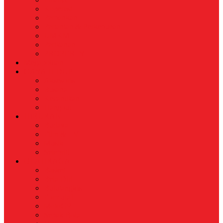
Koperasi
Perbankan
Pertanian & Perkebunan
UMKM
Perikanan
PROPERTY
Megapolitan
GAYA HIDUP
Aksesoris
Busana
Kecantikan
Hangout
HIBURAN
Budaya
Film & TV
Musik
Selebriti
OLAHRAGA
Basket
Bela Diri
Bulutangkis
Formula1
MotoGP
Sepak Bola