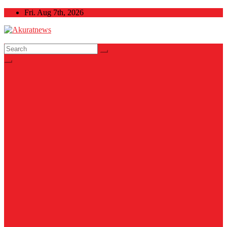
Skip
Fri. Aug 7th, 2026
to
content
Akuratnews
Informatif, Edukatif dan Inspiratif