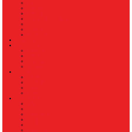
Finance
Koperasi
Perbankan
Pertanian & Perkebunan
UMKM
Perikanan
PROPERTY
Megapolitan
GAYA HIDUP
Aksesoris
Busana
Kecantikan
Hangout
HIBURAN
Budaya
Film & TV
Musik
Selebriti
OLAHRAGA
Basket
Bela Diri
Bulutangkis
Formula1
MotoGP
Sepak Bola