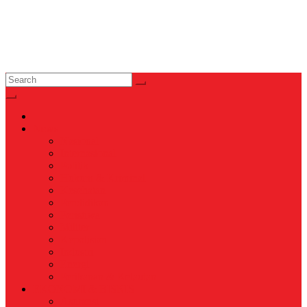
News
Nasional
Internasional
Politik
Hukum & Kriminal
Kesehatan
Pendidikan
Peristiwa
Militer
Kepolisian
Industri
Energi
Perikanan & Kelautan
EKONOMI & BISNIS
Asuransi