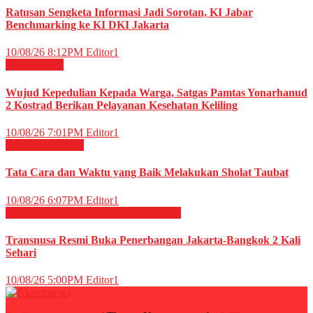
Ratusan Sengketa Informasi Jadi Sorotan, KI Jabar
Benchmarking ke KI DKI Jakarta
10/08/26 8:12PM
Editor1
Militer
News
Wujud Kepedulian Kepada Warga, Satgas Pamtas Yonarhanud
2 Kostrad Berikan Pelayanan Kesehatan Keliling
10/08/26 7:01PM
Editor1
RELIGI ISLAMI
Tata Cara dan Waktu yang Baik Melakukan Sholat Taubat
10/08/26 6:07PM
Editor1
EKONOMI & BISNIS
News
Peristiwa
Transnusa Resmi Buka Penerbangan Jakarta-Bangkok 2 Kali
Sehari
10/08/26 5:00PM
Editor1