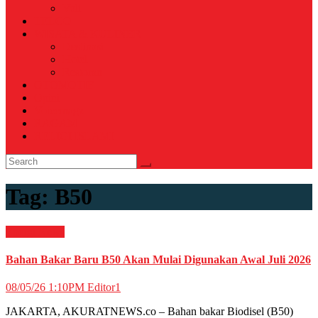
Voli
TELCO
WISATA & KULINER
Destinasi
Hotel
Restoran
OTOMOTIF
Opini
Voicemagz
RAGAM
RELIGI ISLAMI
Tag:
B50
Energi
News
Bahan Bakar Baru B50 Akan Mulai Digunakan Awal Juli 2026
08/05/26 1:10PM
Editor1
JAKARTA, AKURATNEWS.co – Bahan bakar Biodisel (B50)