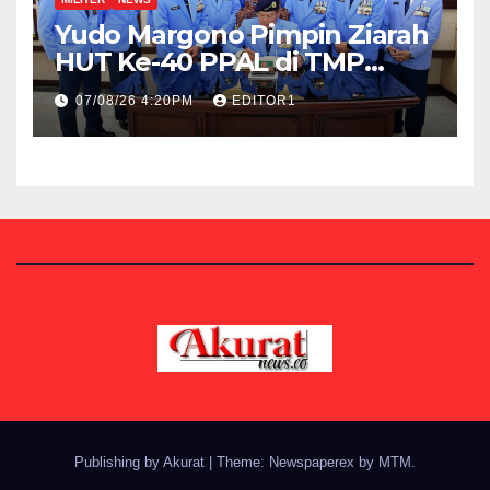
Yudo Margono Pimpin Ziarah
HUT Ke-40 PPAL di TMP
Kalibata
07/08/26 4:20PM
EDITOR1
Publishing by Akurat
|
Theme: Newspaperex by
MTM
.