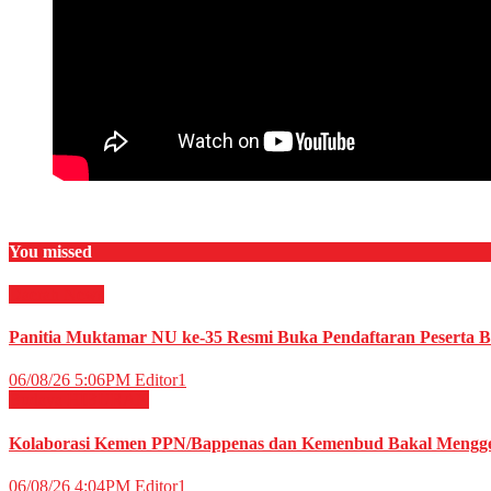
You missed
Daerah
News
Panitia Muktamar NU ke-35 Resmi Buka Pendaftaran Peserta
06/08/26 5:06PM
Editor1
Budaya
HIBURAN
Kolaborasi Kemen PPN/Bappenas dan Kemenbud Bakal Menggel
06/08/26 4:04PM
Editor1