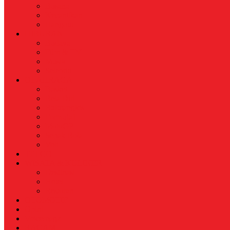
Busana
Kecantikan
Hangout
HIBURAN
Budaya
Film & TV
Musik
Selebriti
OLAHRAGA
Basket
Bela Diri
Bulutangkis
Formula1
MotoGP
Sepak Bola
Voli
TELCO
WISATA & KULINER
Destinasi
Hotel
Restoran
OTOMOTIF
Opini
Voicemagz
RAGAM