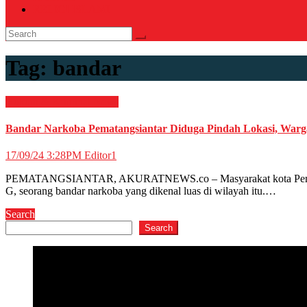
RELIGI ISLAMI
Tag:
bandar
Hukum & Kriminal
News
Bandar Narkoba Pematangsiantar Diduga Pindah Lokasi, Warga
17/09/24 3:28PM
Editor1
PEMATANGSIANTAR, AKURATNEWS.co – Masyarakat kota Pematangsian
G, seorang bandar narkoba yang dikenal luas di wilayah itu.…
Search
Search