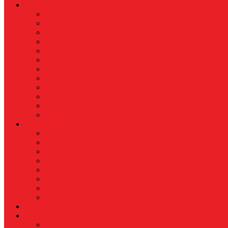
News
Nasional
Internasional
Politik
Hukum & Kriminal
Kesehatan
Pendidikan
Peristiwa
Militer
Kepolisian
Industri
Energi
Perikanan & Kelautan
EKONOMI & BISNIS
Asuransi
Finance
Koperasi
Perbankan
Pertanian & Perkebunan
UMKM
Perikanan
PROPERTY
Megapolitan
GAYA HIDUP
Aksesoris