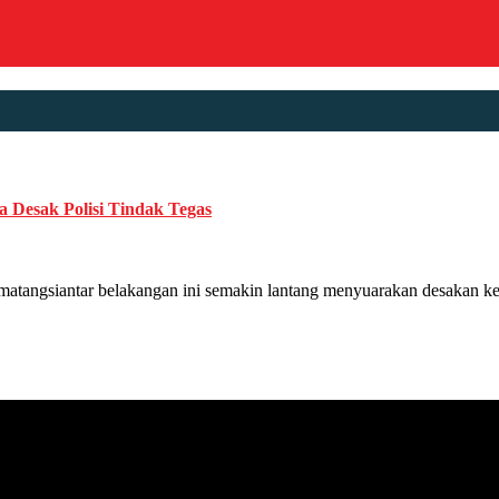
 Desak Polisi Tindak Tegas
tar belakangan ini semakin lantang menyuarakan desakan kepada p