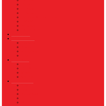
Asuransi
Finance
Koperasi
Perbankan
Pertanian & Perkebunan
UMKM
Perikanan
PROPERTY
Megapolitan
GAYA HIDUP
Aksesoris
Busana
Kecantikan
Hangout
HIBURAN
Budaya
Film & TV
Musik
Selebriti
OLAHRAGA
Basket
Bela Diri
Bulutangkis
Formula1
MotoGP