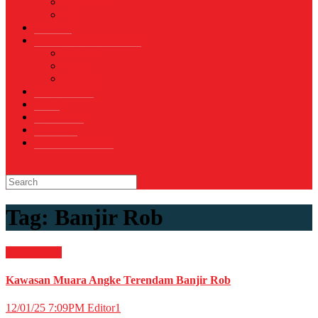
Sepak Bola
Voli
TELCO
WISATA & KULINER
Destinasi
Hotel
Restoran
OTOMOTIF
Opini
Voicemagz
RAGAM
RELIGI ISLAMI
Tag:
Banjir Rob
Megapolitan
Kawasan Muara Angke Terendam Banjir Rob
12/01/25 7:09PM
Editor1