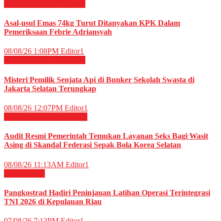
Hukum & Kriminal
News
Asal-usul Emas 74kg Turut Ditanyakan KPK Dalam
Pemeriksaan Febrie Adriansyah
08/08/26 1:08PM
Editor1
Hukum & Kriminal
News
Misteri Pemilik Senjata Api di Bunker Sekolah Swasta di
Jakarta Selatan Terungkap
08/08/26 12:07PM
Editor1
OLAHRAGA
Sepak Bola
Audit Resmi Pemerintah Temukan Layanan Seks Bagi Wasit
Asing di Skandal Federasi Sepak Bola Korea Selatan
08/08/26 11:13AM
Editor1
Militer
News
Pangkostrad Hadiri Peninjauan Latihan Operasi Terintegrasi
TNI 2026 di Kepulauan Riau
07/08/26 7:13PM
Editor1