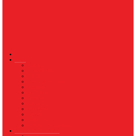
News
Nasional
Internasional
Politik
Hukum & Kriminal
Kesehatan
Pendidikan
Peristiwa
Militer
Kepolisian
Industri
Energi
Perikanan & Kelautan
EKONOMI & BISNIS