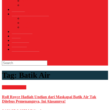
Sepak Bola
Voli
TELCO
WISATA & KULINER
Destinasi
Hotel
Restoran
OTOMOTIF
Opini
Voicemagz
RAGAM
RELIGI ISLAMI
Tag:
Batik Air
News
Peristiwa
Roll Royce Hadiah Undian dari Maskapai Batik Air Tak
Ditebus Pemenangnya, Ini Alasannya!