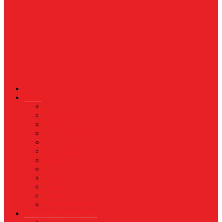
News
Nasional
Internasional
Politik
Hukum & Kriminal
Kesehatan
Pendidikan
Peristiwa
Militer
Kepolisian
Industri
Energi
Perikanan & Kelautan
EKONOMI & BISNIS