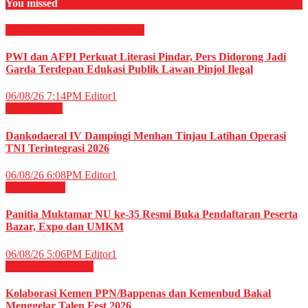
You missed
EKONOMI & BISNIS
Finance
PWI dan AFPI Perkuat Literasi Pindar, Pers Didorong Jadi
Garda Terdepan Edukasi Publik Lawan Pinjol Ilegal
06/08/26 7:14PM
Editor1
Militer
News
Dankodaeral IV Dampingi Menhan Tinjau Latihan Operasi
TNI Terintegrasi 2026
06/08/26 6:08PM
Editor1
Daerah
News
Panitia Muktamar NU ke-35 Resmi Buka Pendaftaran Peserta
Bazar, Expo dan UMKM
06/08/26 5:06PM
Editor1
Budaya
HIBURAN
Kolaborasi Kemen PPN/Bappenas dan Kemenbud Bakal
Menggelar Talen Fest 2026