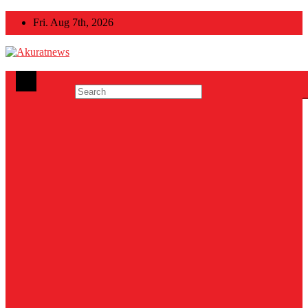
Skip
Fri. Aug 7th, 2026
to
content
Akuratnews
Informatif, Edukatif dan Inspiratif