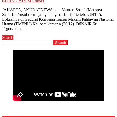
04/01/25 2:03PM
Editor1
JAKARTA, AKURATNEWS.co – Menteri Sosial (Mensos)
Saifullah Yusuf meninjau gudang hadiah tak tertebak (HTT).
Lokasinya di Gedung Konvensi Taman Makam Pahlawan Nasional
Utama (TMPNU) Kalibata kemarin (30/12). DilNAIR Sri
JQpos,com,…
Search
Search