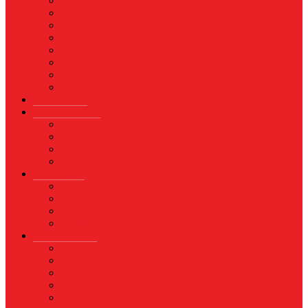
Asuransi
Finance
Koperasi
Perbankan
Pertanian & Perkebunan
UMKM
Perikanan
PROPERTY
Megapolitan
GAYA HIDUP
Aksesoris
Busana
Kecantikan
Hangout
HIBURAN
Budaya
Film & TV
Musik
Selebriti
OLAHRAGA
Basket
Bela Diri
Bulutangkis
Formula1
MotoGP