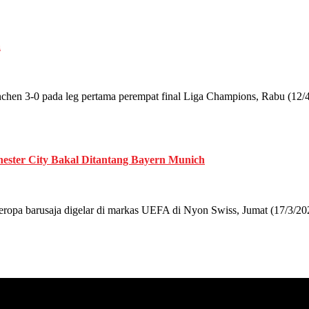
a
ada leg pertama perempat final Liga Champions, Rabu (12/4) dini
ester City Bakal Ditantang Bayern Munich
barusaja digelar di markas UEFA di Nyon Swiss, Jumat (17/3/2023