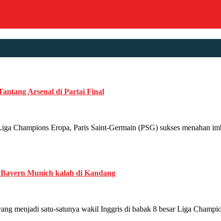
ntang Arsenal di Partai Final
a Champions Eropa, Paris Saint-Germain (PSG) sukses menahan imban
n Bayern Munich kalah di Kandang
njadi satu-satunya wakil Inggris di babak 8 besar Liga Champions 