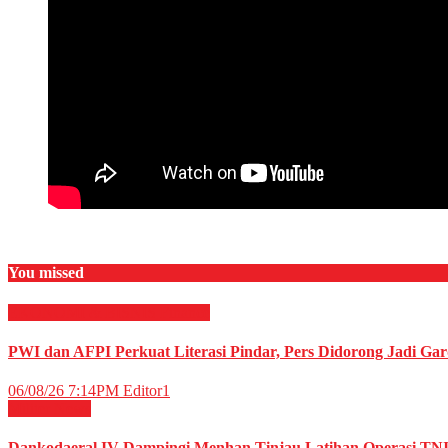
You missed
EKONOMI & BISNIS
Finance
PWI dan AFPI Perkuat Literasi Pindar, Pers Didorong Jadi Gar
06/08/26 7:14PM
Editor1
Militer
News
Dankodaeral IV Dampingi Menhan Tinjau Latihan Operasi TNI 