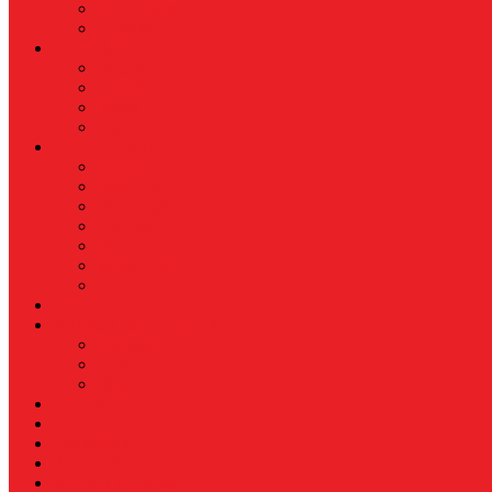
Kecantikan
Hangout
HIBURAN
Budaya
Film & TV
Musik
Selebriti
OLAHRAGA
Basket
Bela Diri
Bulutangkis
Formula1
MotoGP
Sepak Bola
Voli
TELCO
WISATA & KULINER
Destinasi
Hotel
Restoran
OTOMOTIF
Opini
Voicemagz
RAGAM
RELIGI ISLAMI