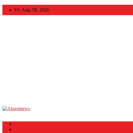
Skip
Fri. Aug 7th, 2026
to
content
Akuratnews
Informatif, Edukatif dan Inspiratif
News