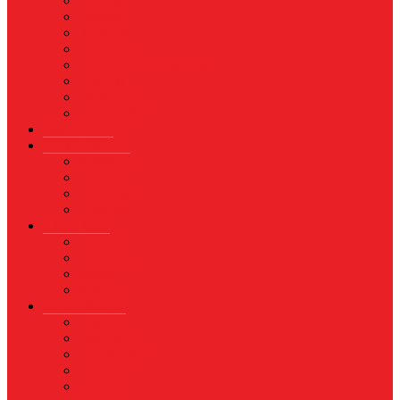
Asuransi
Finance
Koperasi
Perbankan
Pertanian & Perkebunan
UMKM
Perikanan
PROPERTY
Megapolitan
GAYA HIDUP
Aksesoris
Busana
Kecantikan
Hangout
HIBURAN
Budaya
Film & TV
Musik
Selebriti
OLAHRAGA
Basket
Bela Diri
Bulutangkis
Formula1
MotoGP