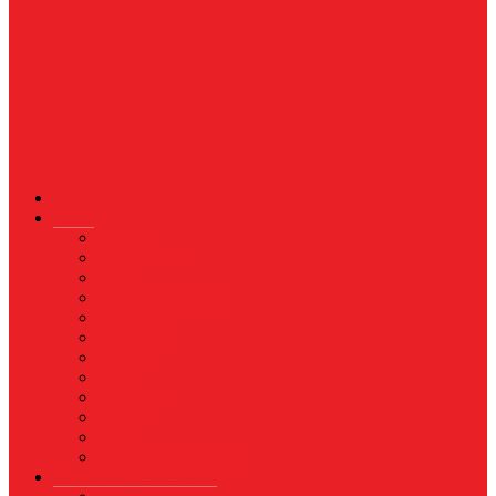
News
Nasional
Internasional
Politik
Hukum & Kriminal
Kesehatan
Pendidikan
Peristiwa
Militer
Kepolisian
Industri
Energi
Perikanan & Kelautan
EKONOMI & BISNIS