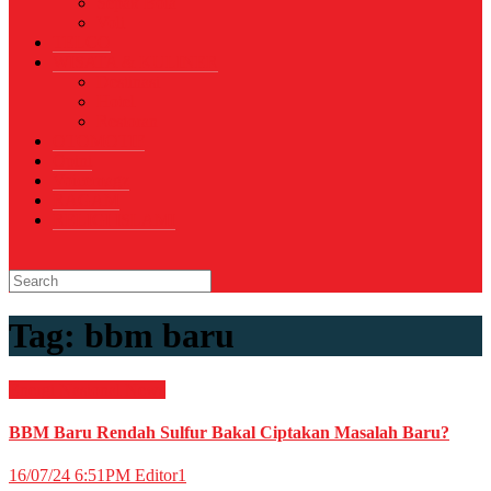
Sepak Bola
Voli
TELCO
WISATA & KULINER
Destinasi
Hotel
Restoran
OTOMOTIF
Opini
Voicemagz
RAGAM
RELIGI ISLAMI
Tag:
bbm baru
Energi
Nasional
News
BBM Baru Rendah Sulfur Bakal Ciptakan Masalah Baru?
16/07/24 6:51PM
Editor1