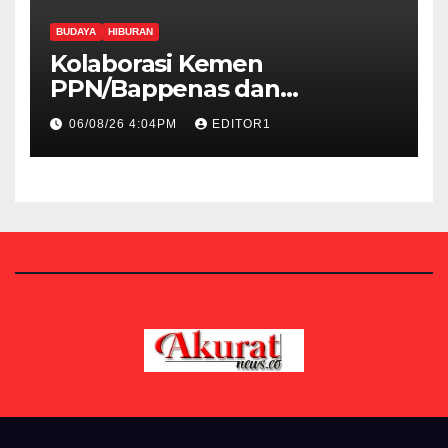
BUDAYA
HIBURAN
Kolaborasi Kemen
PPN/Bappenas dan
Kemenbud Bakal Menggelar
06/08/26 4:04PM
EDITOR1
Talen Fest 2026