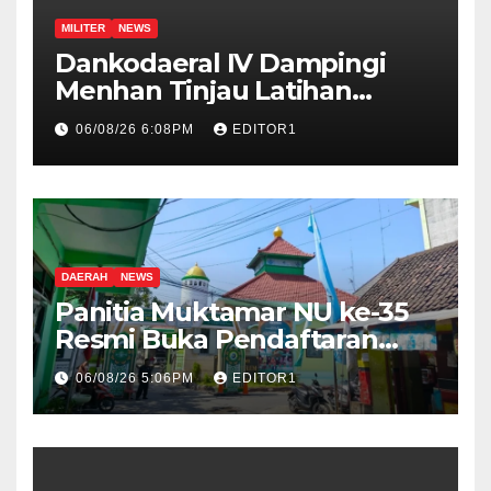
MILITER
NEWS
Dankodaeral IV Dampingi
Menhan Tinjau Latihan
Operasi TNI Terintegrasi 2026
06/08/26 6:08PM
EDITOR1
DAERAH
NEWS
Panitia Muktamar NU ke-35
Resmi Buka Pendaftaran
Peserta Bazar, Expo dan
06/08/26 5:06PM
EDITOR1
UMKM