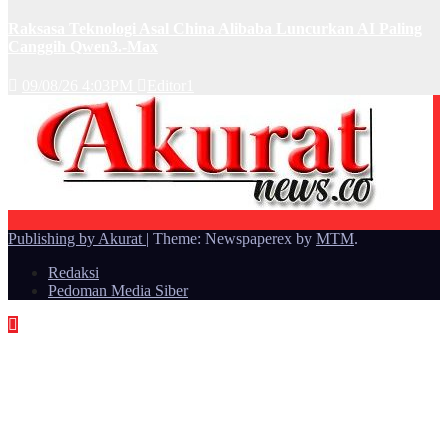
Raksasa Teknologi Asal China Alibaba Luncurkan AI Paling
Canggih Qwen3.-Max
09/08/26 4:03PM
Editor1
Publishing by Akurat
|
Theme: Newspaperex by
MTM
.
Redaksi
Pedoman Media Siber