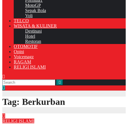
Formula1
MotoGP
Sepak Bola
Voli
TELCO
WISATA & KULINER
Destinasi
Hotel
Restoran
OTOMOTIF
Opini
Voicemagz
RAGAM
RELIGI ISLAMI
Tag:
Berkurban
RELIGI ISLAMI