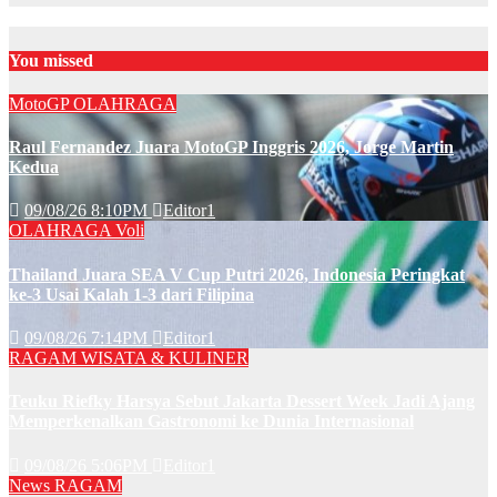
You missed
MotoGP
OLAHRAGA
Raul Fernandez Juara MotoGP Inggris 2026, Jorge Martin
Kedua
09/08/26 8:10PM
Editor1
OLAHRAGA
Voli
Thailand Juara SEA V Cup Putri 2026, Indonesia Peringkat
ke-3 Usai Kalah 1-3 dari Filipina
09/08/26 7:14PM
Editor1
RAGAM
WISATA & KULINER
Teuku Riefky Harsya Sebut Jakarta Dessert Week Jadi Ajang
Memperkenalkan Gastronomi ke Dunia Internasional
09/08/26 5:06PM
Editor1
News
RAGAM