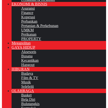
EKONOMI & BISNIS
Asuransi
Finance
Koperasi
Perbankan
Pertanian & Perkebunan
UMKM
Perikanan
PROPERTY
Megapolitan
GAYA HIDUP
Aksesoris
Busana
Kecantikan
Hangout
HIBURAN
Budaya
Film & TV
Musik
Selebriti
OLAHRAGA
Basket
Bela Diri
Bulutangkis