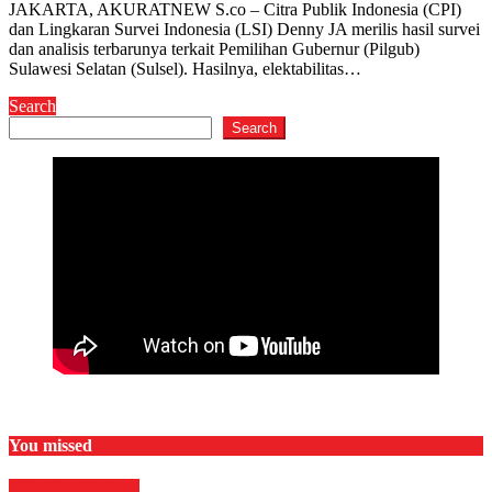
JAKARTA, AKURATNEW S.co – Citra Publik Indonesia (CPI)
dan Lingkaran Survei Indonesia (LSI) Denny JA merilis hasil survei
dan analisis terbarunya terkait Pemilihan Gubernur (Pilgub)
Sulawesi Selatan (Sulsel). Hasilnya, elektabilitas…
Search
Search
You missed
HIBURAN
Musik