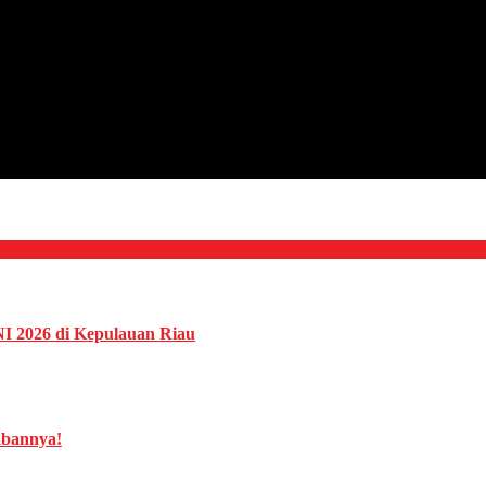
NI 2026 di Kepulauan Riau
abannya!