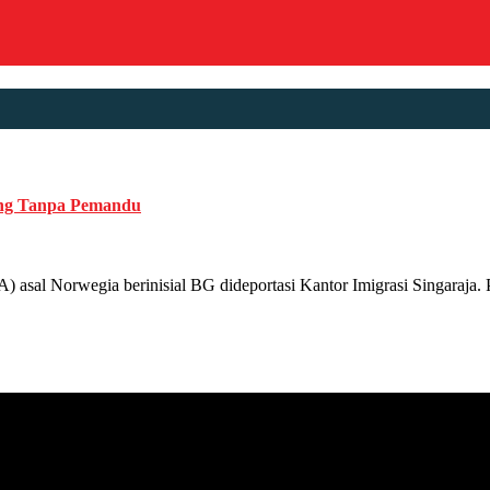
ung Tanpa Pemandu
egia berinisial BG dideportasi Kantor Imigrasi Singaraja. Pria b