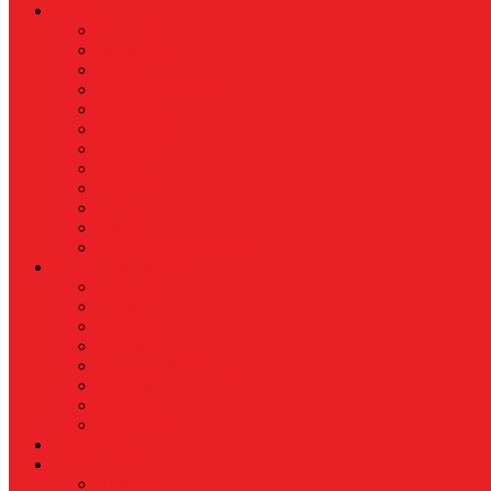
News
Nasional
Internasional
Politik
Hukum & Kriminal
Kesehatan
Pendidikan
Peristiwa
Militer
Kepolisian
Industri
Energi
Perikanan & Kelautan
EKONOMI & BISNIS
Asuransi
Finance
Koperasi
Perbankan
Pertanian & Perkebunan
UMKM
Perikanan
PROPERTY
Megapolitan
GAYA HIDUP
Aksesoris