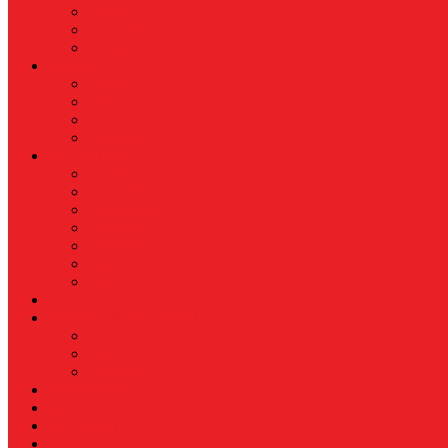
Busana
Kecantikan
Hangout
HIBURAN
Budaya
Film & TV
Musik
Selebriti
OLAHRAGA
Basket
Bela Diri
Bulutangkis
Formula1
MotoGP
Sepak Bola
Voli
TELCO
WISATA & KULINER
Destinasi
Hotel
Restoran
OTOMOTIF
Opini
Voicemagz
RAGAM