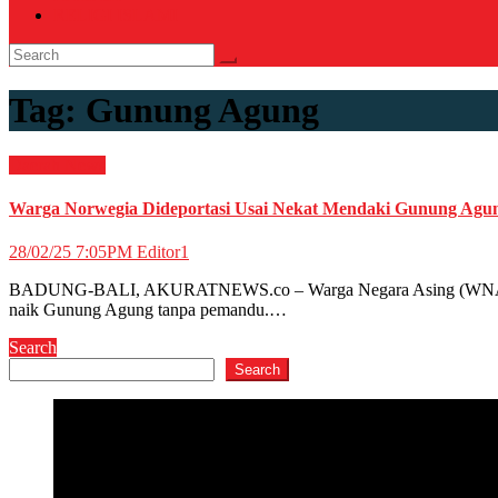
RELIGI ISLAMI
Tag:
Gunung Agung
Daerah
News
Warga Norwegia Dideportasi Usai Nekat Mendaki Gunung Ag
28/02/25 7:05PM
Editor1
BADUNG-BALI, AKURATNEWS.co – Warga Negara Asing (WNA) asal Norw
naik Gunung Agung tanpa pemandu.…
Search
Search