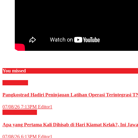
You missed
Militer
News
Pangkostrad Hadiri Peninjauan Latihan Operasi Terintegrasi T
07/08/26 7:13PM
Editor1
RELIGI ISLAMI
Apa yang Pertama Kali Dihisab di Hari Kiamat Kelak?, Ini Jaw
07/08/26 6:13PM
Editor1