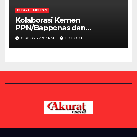
BUDAYA
HIBURAN
Kolaborasi Kemen
PPN/Bappenas dan
Kemenbud Bakal Menggelar
06/08/26 4:04PM
EDITOR1
Talen Fest 2026