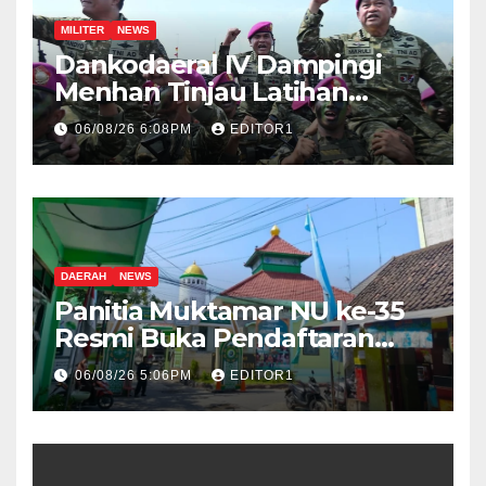
MILITER
NEWS
Dankodaeral IV Dampingi
Menhan Tinjau Latihan
Operasi TNI Terintegrasi 2026
06/08/26 6:08PM
EDITOR1
DAERAH
NEWS
Panitia Muktamar NU ke-35
Resmi Buka Pendaftaran
Peserta Bazar, Expo dan
06/08/26 5:06PM
EDITOR1
UMKM