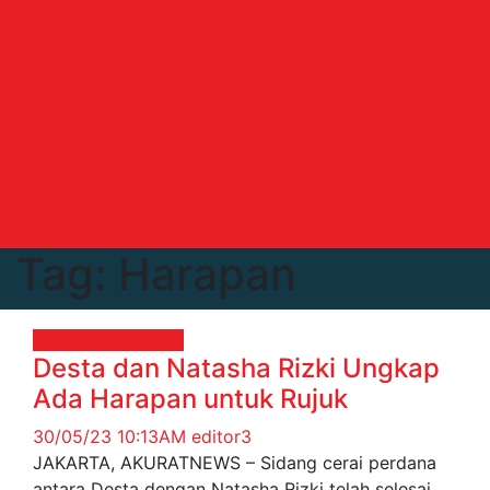
Tag:
Harapan
HIBURAN
Selebriti
Desta dan Natasha Rizki Ungkap
Ada Harapan untuk Rujuk
30/05/23 10:13AM
editor3
JAKARTA, AKURATNEWS – Sidang cerai perdana
antara Desta dengan Natasha Rizki telah selesai