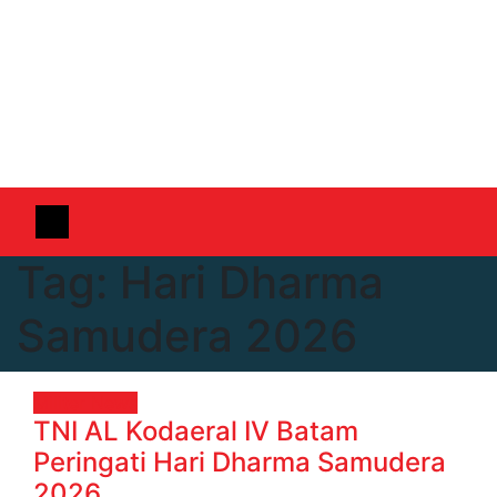
Tag:
Hari Dharma
Samudera 2026
Militer
News
TNI AL Kodaeral IV Batam
Peringati Hari Dharma Samudera
2026