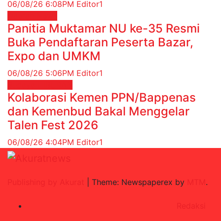
06/08/26 6:08PM
Editor1
Daerah
News
Panitia Muktamar NU ke-35 Resmi
Buka Pendaftaran Peserta Bazar,
Expo dan UMKM
06/08/26 5:06PM
Editor1
Budaya
HIBURAN
Kolaborasi Kemen PPN/Bappenas
dan Kemenbud Bakal Menggelar
Talen Fest 2026
06/08/26 4:04PM
Editor1
Publishing by Akurat
|
Theme: Newspaperex by
MTM
.
Redaksi