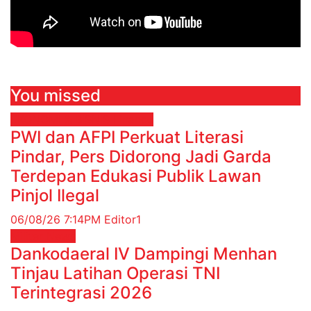
You missed
EKONOMI & BISNIS
Finance
PWI dan AFPI Perkuat Literasi
Pindar, Pers Didorong Jadi Garda
Terdepan Edukasi Publik Lawan
Pinjol Ilegal
06/08/26 7:14PM
Editor1
Militer
News
Dankodaeral IV Dampingi Menhan
Tinjau Latihan Operasi TNI
Terintegrasi 2026