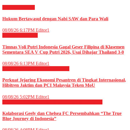
RELIGI ISLAMI
Hukum Bertawasul dengan Nabi SAW dan Para Wali
08/08/26 6:17PM
Editor1
OLAHRAGA
Voli
Timnas Voli Putri Indonesia Gagal Geser Filipina di Klasemen
Sementara SEA V Cup Putri 2026, Usai Dihajar Thailand 3-0
08/08/26 6:13PM
Editor1
EKONOMI & BISNIS
Megapolitan
Perkuat Jejaring Ekonomi Pesantren di Tingkat Internasional,
Hibitren Jaktim dan PCI Malaysia Teken MoU
08/08/26 5:02PM
Editor1
OLAHRAGA
OTOMOTIF
OTOMOTIF
Sepak Bola
Kolaborasi Geely dan Chelsea FC Persembahkan “The True
Blue Journey di Indonesia”
08/08/26 4:08PM
Editor1