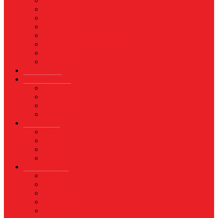
Asuransi
Finance
Koperasi
Perbankan
Pertanian & Perkebunan
UMKM
Perikanan
PROPERTY
Megapolitan
GAYA HIDUP
Aksesoris
Busana
Kecantikan
Hangout
HIBURAN
Budaya
Film & TV
Musik
Selebriti
OLAHRAGA
Basket
Bela Diri
Bulutangkis
Formula1
MotoGP