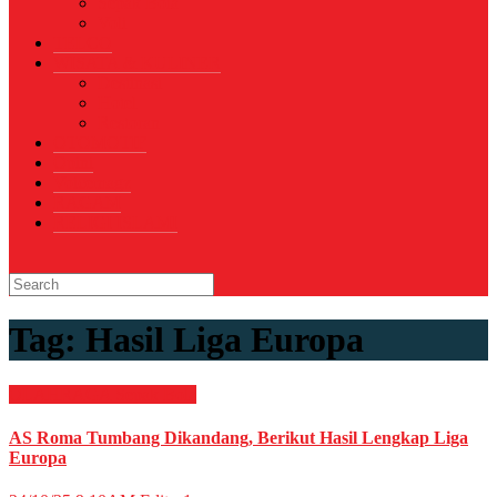
Sepak Bola
Voli
TELCO
WISATA & KULINER
Destinasi
Hotel
Restoran
OTOMOTIF
Opini
Voicemagz
RAGAM
RELIGI ISLAMI
Tag:
Hasil Liga Europa
OLAHRAGA
Sepak Bola
AS Roma Tumbang Dikandang, Berikut Hasil Lengkap Liga
Europa