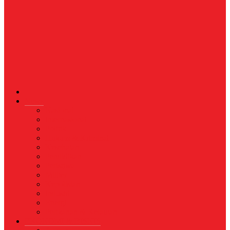
News
Nasional
Internasional
Politik
Hukum & Kriminal
Kesehatan
Pendidikan
Peristiwa
Militer
Kepolisian
Industri
Energi
Perikanan & Kelautan
EKONOMI & BISNIS