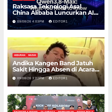
Raksasa Teknologi Asal
China Alibaba Luncurkan AI
Paling Canggih Qwen3.-Max
09/08/26 4:03PM
EDITOR1
HIBURAN
MUSIK
Andika Kangen Band Jatuh
Sakit Hingga Absen di Acara
The Sounds Project day 2
09/08/26 3:02PM
EDITOR1
EKONOMI & BISNIS
OLAHRAGA
PERBANKAN
SEPAK BOLA