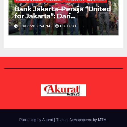
Bank Jakarta–Persija “United
for Jakarta”: Dari
Sponsorship Menuju
09/08/26 2:54PM
EDITOR1
Strategic Partnership
Publishing by Akurat
|
Theme: Newspaperex by
MTM
.