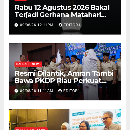
Rabu 12 Agustus 2026 Bakal
Terjadi Gerhana Matahari
Total, Ini Wilayah yang
09/08/26 12:11PM
EDITOR1
Dilintasi
DAERAH
NEWS
Resmi Dilantik, Amran Tambi
Bawa PKDP Riau Perkuat
Persatuan Perantau Piaman
09/08/26 11:11AM
EDITOR1
KESEHATAN
NEWS