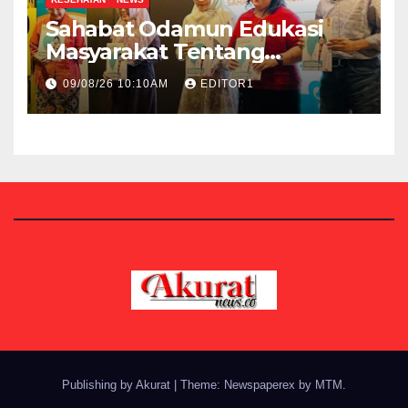
Sahabat Odamun Edukasi
Masyarakat Tentang
Penyakit Autoimun
09/08/26 10:10AM
EDITOR1
Publishing by Akurat
|
Theme: Newspaperex by
MTM
.