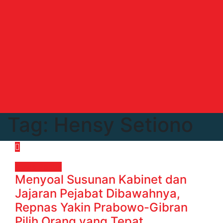
Tag:
Hensy Setiono
News
Politik
Menyoal Susunan Kabinet dan
Jajaran Pejabat Dibawahnya,
Repnas Yakin Prabowo-Gibran
Pilih Orang yang Tepat