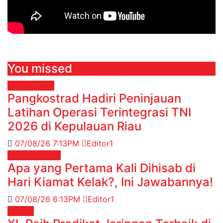
You missed
Militer
News
Pangkostrad Hadiri Peninjauan
Latihan Operasi Terintegrasi TNI
2026 di Kepulauan Riau
07/08/26 7:13PM
Editor1
RELIGI ISLAMI
Apa yang Pertama Kali Dihisab di
Hari Kiamat Kelak?, Ini Jawabannya!
07/08/26 6:13PM
Editor1
TELCO