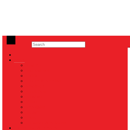
News
Nasional
Internasional
Politik
Hukum & Kriminal
Kesehatan
Pendidikan
Peristiwa
Militer
Kepolisian
Industri
Energi
Perikanan & Kelautan
EKONOMI & BISNIS