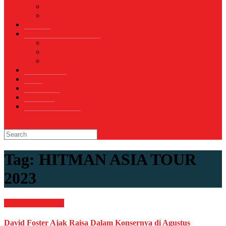
Sepak Bola
Voli
TELCO
WISATA & KULINER
Destinasi
Hotel
Restoran
OTOMOTIF
Opini
Voicemagz
RAGAM
RELIGI ISLAMI
Tag:
HITMAN ASIA TOUR
2023
HIBURAN
Musik
David Foster Ajak Raisa Dalam Konsernya di Agustus