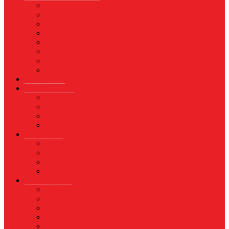
Asuransi
Finance
Koperasi
Perbankan
Pertanian & Perkebunan
UMKM
Perikanan
PROPERTY
Megapolitan
GAYA HIDUP
Aksesoris
Busana
Kecantikan
Hangout
HIBURAN
Budaya
Film & TV
Musik
Selebriti
OLAHRAGA
Basket
Bela Diri
Bulutangkis
Formula1
MotoGP