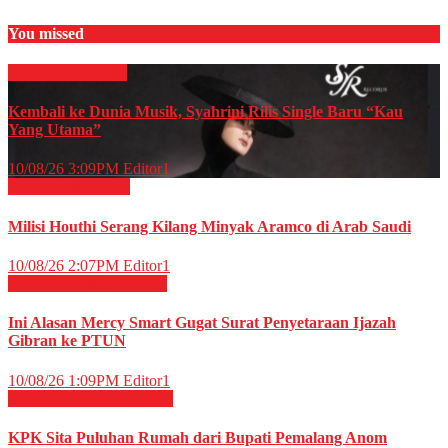
You missed
HIBURAN
Musik
Kembali ke Dunia Musik, Syahrini Rilis Single Baru “Kau
Yang Utama”
10/08/26 3:09PM
Editor1
Internasional
News
Milisi Houthi Serang Kilang Minyak Aramco di Arab Saudi
10/08/26 2:07PM
Editor1
Nasional
News
Peristiwa
Ini Alasan Mercy Smart Gugat Surat Penyetaraan Ijazah
Gibran ke PTUN
10/08/26 1:09PM
Editor1
Hukum & Kriminal
News
KPK Sita Puluhan Rumah dari Bupati Pemalang Anom