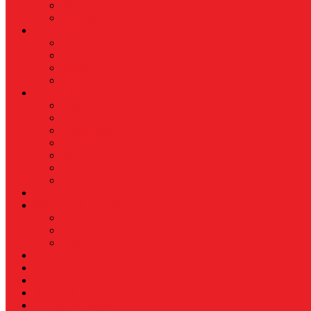
Kecantikan
Hangout
HIBURAN
Budaya
Film & TV
Musik
Selebriti
OLAHRAGA
Basket
Bela Diri
Bulutangkis
Formula1
MotoGP
Sepak Bola
Voli
TELCO
WISATA & KULINER
Destinasi
Hotel
Restoran
OTOMOTIF
Opini
Voicemagz
RAGAM
RELIGI ISLAMI