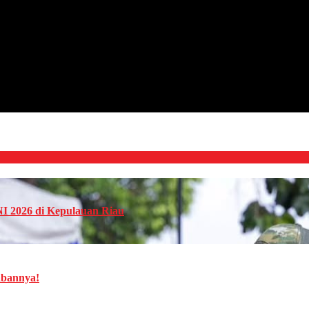
NI 2026 di Kepulauan Riau
abannya!