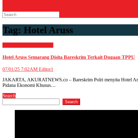
Tag:
Hotel Aruss
Hukum & Kriminal
News
Hotel Aruss Semarang Disita Bareskrim Terkait Dugaan TPPU
07/01/25 7:02AM
Editor1
JAKARTA, AKURATNEWS.co – Bareskrim Polri menyita Hotel Aruss di
Pidana Ekonomi Khusus…
Search
Search