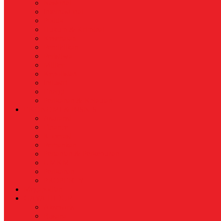
Nasional
Internasional
Politik
Hukum & Kriminal
Kesehatan
Pendidikan
Peristiwa
Militer
Kepolisian
Industri
Energi
Perikanan & Kelautan
EKONOMI & BISNIS
Asuransi
Finance
Koperasi
Perbankan
Pertanian & Perkebunan
UMKM
Perikanan
PROPERTY
Megapolitan
GAYA HIDUP
Aksesoris
Busana