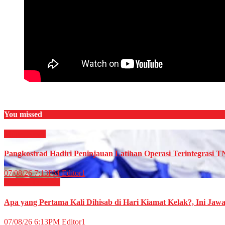
You missed
Militer
News
Pangkostrad Hadiri Peninjauan Latihan Operasi Terintegrasi T
07/08/26 7:13PM
Editor1
RELIGI ISLAMI
Apa yang Pertama Kali Dihisab di Hari Kiamat Kelak?, Ini Jaw
07/08/26 6:13PM
Editor1