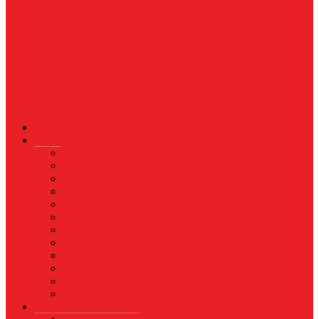
News
Nasional
Internasional
Politik
Hukum & Kriminal
Kesehatan
Pendidikan
Peristiwa
Militer
Kepolisian
Industri
Energi
Perikanan & Kelautan
EKONOMI & BISNIS