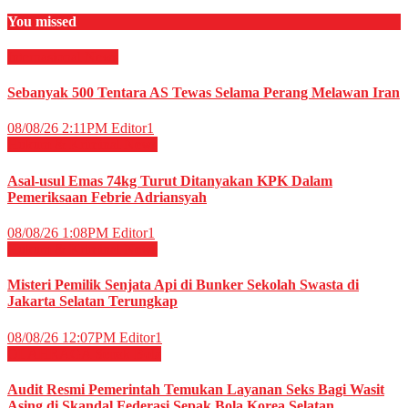
You missed
Internasional
News
Sebanyak 500 Tentara AS Tewas Selama Perang Melawan Iran
08/08/26 2:11PM
Editor1
Hukum & Kriminal
News
Asal-usul Emas 74kg Turut Ditanyakan KPK Dalam
Pemeriksaan Febrie Adriansyah
08/08/26 1:08PM
Editor1
Hukum & Kriminal
News
Misteri Pemilik Senjata Api di Bunker Sekolah Swasta di
Jakarta Selatan Terungkap
08/08/26 12:07PM
Editor1
OLAHRAGA
Sepak Bola
Audit Resmi Pemerintah Temukan Layanan Seks Bagi Wasit
Asing di Skandal Federasi Sepak Bola Korea Selatan