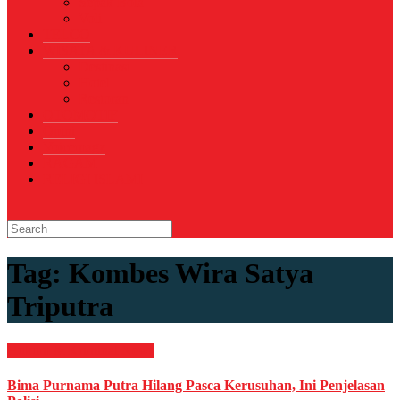
Sepak Bola
Voli
TELCO
WISATA & KULINER
Destinasi
Hotel
Restoran
OTOMOTIF
Opini
Voicemagz
RAGAM
RELIGI ISLAMI
Tag:
Kombes Wira Satya
Triputra
Hukum & Kriminal
News
Bima Purnama Putra Hilang Pasca Kerusuhan, Ini Penjelasan