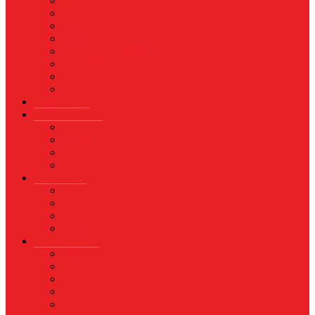
Asuransi
Finance
Koperasi
Perbankan
Pertanian & Perkebunan
UMKM
Perikanan
PROPERTY
Megapolitan
GAYA HIDUP
Aksesoris
Busana
Kecantikan
Hangout
HIBURAN
Budaya
Film & TV
Musik
Selebriti
OLAHRAGA
Basket
Bela Diri
Bulutangkis
Formula1
MotoGP