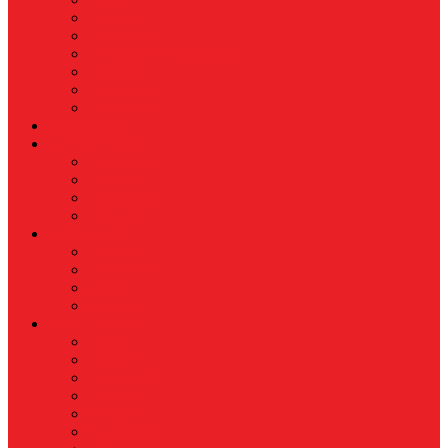
Koperasi
Perbankan
Pertanian & Perkebunan
UMKM
Perikanan
PROPERTY
Megapolitan
GAYA HIDUP
Aksesoris
Busana
Kecantikan
Hangout
HIBURAN
Budaya
Film & TV
Musik
Selebriti
OLAHRAGA
Basket
Bela Diri
Bulutangkis
Formula1
MotoGP
Sepak Bola