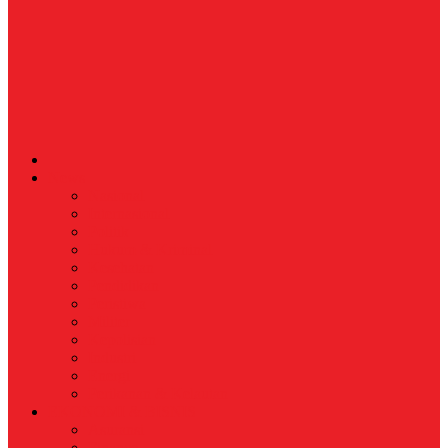
News
Nasional
Internasional
Politik
Hukum & Kriminal
Kesehatan
Pendidikan
Peristiwa
Militer
Kepolisian
Industri
Energi
Perikanan & Kelautan
EKONOMI & BISNIS
Asuransi
Finance