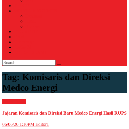
Voli
TELCO
WISATA & KULINER
Destinasi
Hotel
Restoran
OTOMOTIF
Opini
Voicemagz
RAGAM
RELIGI ISLAMI
Tag:
Komisaris dan Direksi
Medco Energi
Energi
News
Jajaran Komisaris dan Direksi Baru Medco Energi Hasil RUPS
06/06/26 1:10PM
Editor1