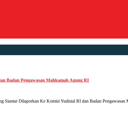
RI dan Badan Pengawasan Mahkamah Agung RI
antar Dilaporkan Ke Komisi Yudisial RI dan Badan Pengawasan Mah