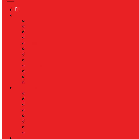
News
Nasional
Internasional
Politik
Hukum & Kriminal
Kesehatan
Pendidikan
Peristiwa
Militer
Kepolisian
Industri
Energi
Perikanan & Kelautan
EKONOMI & BISNIS
Asuransi
Finance
Koperasi
Perbankan
Pertanian & Perkebunan
UMKM
Perikanan
PROPERTY
Megapolitan