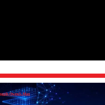
anggih Qwen3.-Max