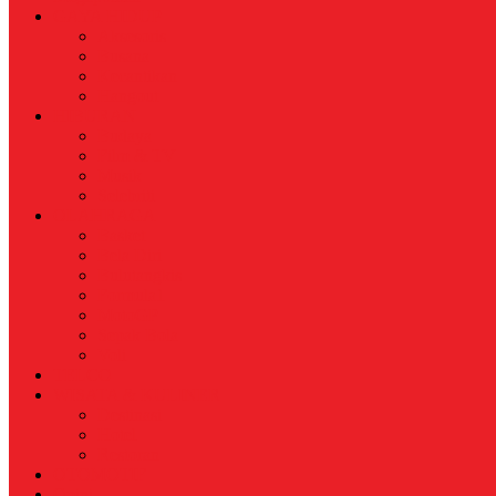
GAYA HIDUP
Aksesoris
Busana
Kecantikan
Hangout
HIBURAN
Budaya
Film & TV
Musik
Selebriti
OLAHRAGA
Basket
Bela Diri
Bulutangkis
Formula1
MotoGP
Sepak Bola
Voli
TELCO
WISATA & KULINER
Destinasi
Hotel
Restoran
OTOMOTIF
Opini