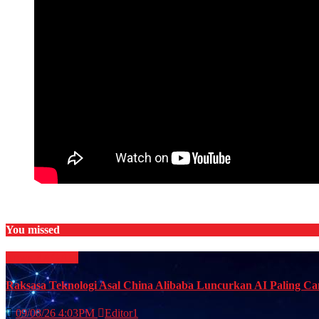
You missed
News
RAGAM
Raksasa Teknologi Asal China Alibaba Luncurkan AI Paling C
09/08/26 4:03PM
Editor1