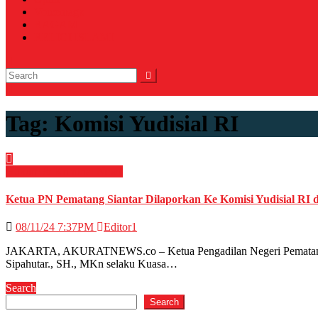
Voicemagz
RAGAM
RELIGI ISLAMI
Tag:
Komisi Yudisial RI
Hukum & Kriminal
News
Ketua PN Pematang Siantar Dilaporkan Ke Komisi Yudisial 
08/11/24 7:37PM
Editor1
JAKARTA, AKURATNEWS.co – Ketua Pengadilan Negeri Pematang Si
Sipahutar., SH., MKn selaku Kuasa…
Search
Search