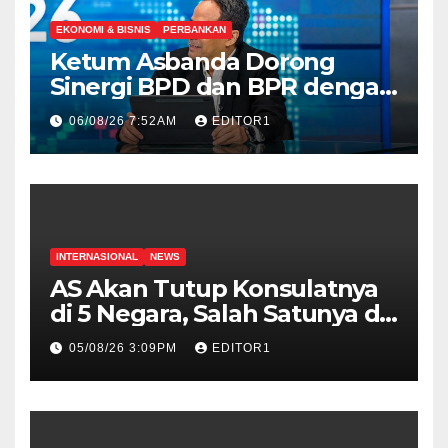
EKONOMI & BISNIS
PERBANKAN
Ketum Asbanda Dorong
Sinergi BPD dan BPR dengan
Mitigasi Risiko Ketat
06/08/26 7:52AM
EDITOR1
INTERNASIONAL
NEWS
AS Akan Tutup Konsulatnya
di 5 Negara, Salah Satunya di
Indonesia
05/08/26 3:09PM
EDITOR1