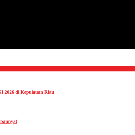
NI 2026 di Kepulauan Riau
abannya!