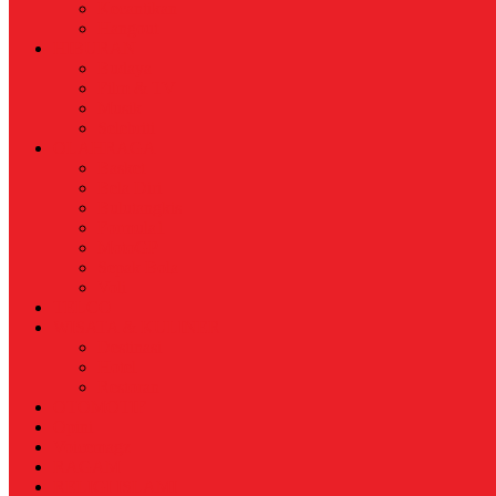
Kecantikan
Hangout
HIBURAN
Budaya
Film & TV
Musik
Selebriti
OLAHRAGA
Basket
Bela Diri
Bulutangkis
Formula1
MotoGP
Sepak Bola
Voli
TELCO
WISATA & KULINER
Destinasi
Hotel
Restoran
OTOMOTIF
Opini
Voicemagz
RAGAM
RELIGI ISLAMI