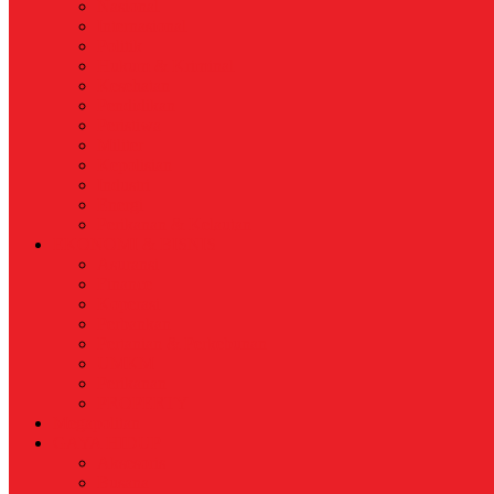
Nasional
Internasional
Politik
Hukum & Kriminal
Kesehatan
Pendidikan
Peristiwa
Militer
Kepolisian
Industri
Energi
Perikanan & Kelautan
EKONOMI & BISNIS
Asuransi
Finance
Koperasi
Perbankan
Pertanian & Perkebunan
UMKM
Perikanan
PROPERTY
Megapolitan
GAYA HIDUP
Aksesoris
Busana