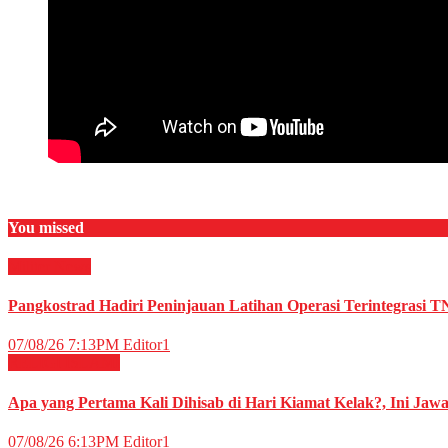
You missed
Militer
News
Pangkostrad Hadiri Peninjauan Latihan Operasi Terintegrasi T
07/08/26 7:13PM
Editor1
RELIGI ISLAMI
Apa yang Pertama Kali Dihisab di Hari Kiamat Kelak?, Ini Jaw
07/08/26 6:13PM
Editor1