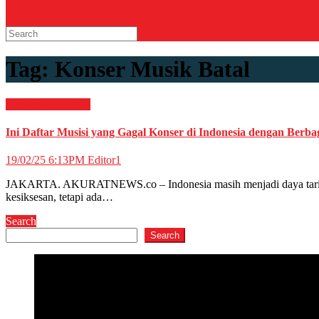
Tag:
Konser Musik Batal
HIBURAN
Musik
Ini Daftar Musisi yang Gagal Konser di Indonesia dengan Berba
19/02/25 6:13PM
Editor1
JAKARTA. AKURATNEWS.co – Indonesia masih menjadi daya tarik bag
kesiksesan, tetapi ada…
Search
Search