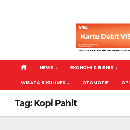
NEWS
EKONOMI & BISNIS
WISATA & KULINER
OTOMOTIF
OPI
Tag:
Kopi Pahit