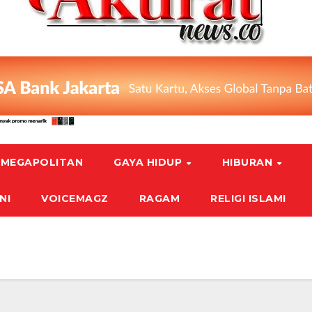
MEGAPOLITAN
GAYA HIDUP
HIBURAN
NI
VOICEMAGZ
RAGAM
RELIGI ISLAMI