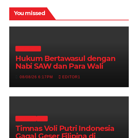
You missed
RELIGI ISLAMI
Hukum Bertawasul dengan
Nabi SAW dan Para Wali
08/08/26 6:17PM
EDITOR1
OLAHRAGA
VOLI
Timnas Voli Putri Indonesia
Gagal Geser Filipina di