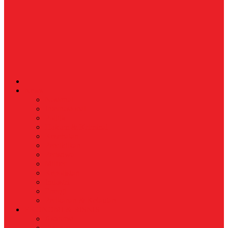
News
Nasional
Internasional
Politik
Hukum & Kriminal
Kesehatan
Pendidikan
Peristiwa
Militer
Kepolisian
Industri
Energi
Perikanan & Kelautan
EKONOMI & BISNIS
Asuransi
Finance