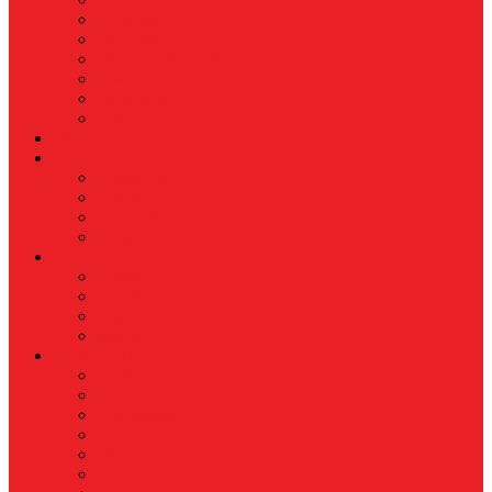
Koperasi
Perbankan
Pertanian & Perkebunan
UMKM
Perikanan
PROPERTY
Megapolitan
GAYA HIDUP
Aksesoris
Busana
Kecantikan
Hangout
HIBURAN
Budaya
Film & TV
Musik
Selebriti
OLAHRAGA
Basket
Bela Diri
Bulutangkis
Formula1
MotoGP
Sepak Bola