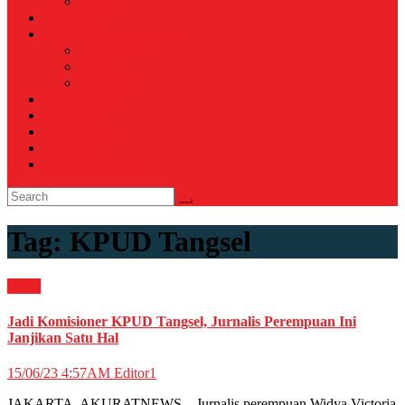
Voli
TELCO
WISATA & KULINER
Destinasi
Hotel
Restoran
OTOMOTIF
Opini
Voicemagz
RAGAM
RELIGI ISLAMI
Tag:
KPUD Tangsel
News
Jadi Komisioner KPUD Tangsel, Jurnalis Perempuan Ini
Janjikan Satu Hal
15/06/23 4:57AM
Editor1
JAKARTA, AKURATNEWS – Jurnalis perempuan Widya Victoria