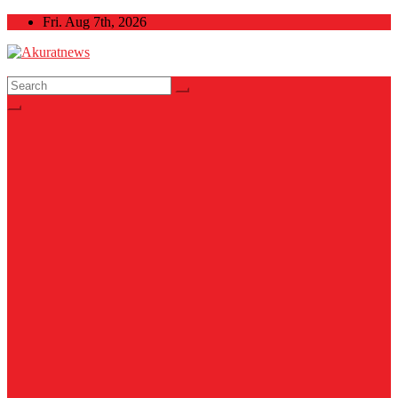
Skip
Fri. Aug 7th, 2026
to
content
Akuratnews
Informatif, Edukatif dan Inspiratif