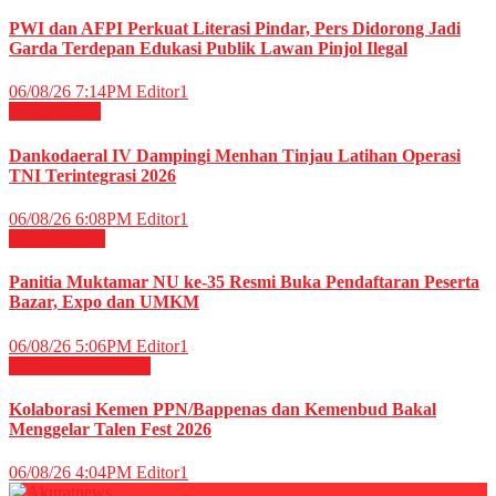
PWI dan AFPI Perkuat Literasi Pindar, Pers Didorong Jadi
Garda Terdepan Edukasi Publik Lawan Pinjol Ilegal
06/08/26 7:14PM
Editor1
Militer
News
Dankodaeral IV Dampingi Menhan Tinjau Latihan Operasi
TNI Terintegrasi 2026
06/08/26 6:08PM
Editor1
Daerah
News
Panitia Muktamar NU ke-35 Resmi Buka Pendaftaran Peserta
Bazar, Expo dan UMKM
06/08/26 5:06PM
Editor1
Budaya
HIBURAN
Kolaborasi Kemen PPN/Bappenas dan Kemenbud Bakal
Menggelar Talen Fest 2026
06/08/26 4:04PM
Editor1