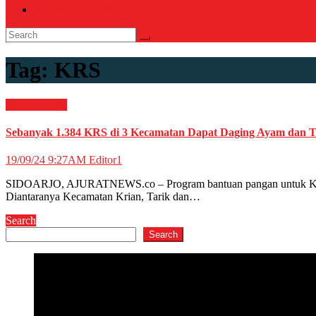
RELIGI ISLAMI
Tag:
KRS
Daerah
News
Sebanyak 1.384 KRS di 3 Kecamatan Dapat Daging Ayam dan T
19/09/24 9:27AM
Editor1
SIDOARJO, AJURATNEWS.co – Program bantuan pangan untuk Keluarga
Diantaranya Kecamatan Krian, Tarik dan…
Search
Search