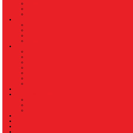
Busana
Kecantikan
Hangout
HIBURAN
Budaya
Film & TV
Musik
Selebriti
OLAHRAGA
Basket
Bela Diri
Bulutangkis
Formula1
MotoGP
Sepak Bola
Voli
TELCO
WISATA & KULINER
Destinasi
Hotel
Restoran
OTOMOTIF
Opini
Voicemagz
RAGAM