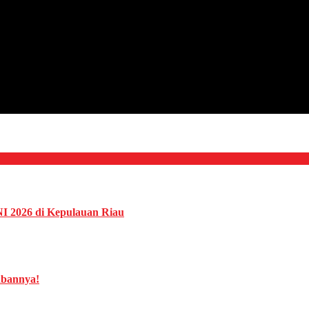
NI 2026 di Kepulauan Riau
abannya!