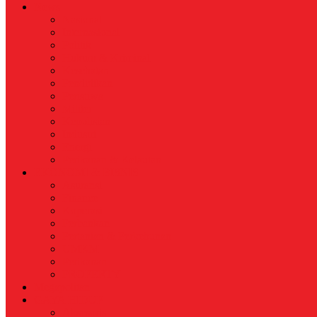
News
Nasional
Internasional
Politik
Hukum & Kriminal
Kesehatan
Pendidikan
Peristiwa
Militer
Kepolisian
Industri
Energi
Perikanan & Kelautan
EKONOMI & BISNIS
Asuransi
Finance
Koperasi
Perbankan
Pertanian & Perkebunan
UMKM
Perikanan
PROPERTY
Megapolitan
GAYA HIDUP
Aksesoris