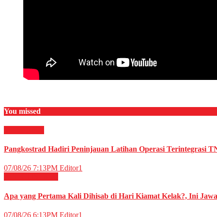
You missed
Militer
News
Pangkostrad Hadiri Peninjauan Latihan Operasi Terintegrasi T
07/08/26 7:13PM
Editor1
RELIGI ISLAMI
Apa yang Pertama Kali Dihisab di Hari Kiamat Kelak?, Ini Jaw
07/08/26 6:13PM
Editor1