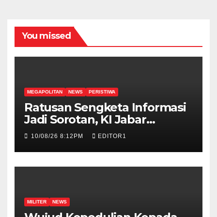
You missed
MEGAPOLITAN
NEWS
PERISTIWA
Ratusan Sengketa Informasi
Jadi Sorotan, KI Jabar
Benchmarking ke KI DKI
10/08/26 8:12PM
EDITOR1
Jakarta
MILITER
NEWS