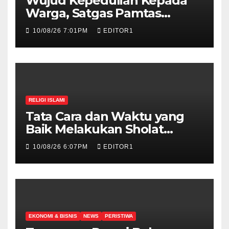
Wujud Kepedulian Kepada
Warga, Satgas Pamtas
Yonarhanud 2 Kostrad
10/08/26 7:01PM
EDITOR1
Berikan Pelayanan
Kesehatan Keliling
RELIGI ISLAMI
Tata Cara dan Waktu yang
Baik Melakukan Sholat
Taubat
10/08/26 6:07PM
EDITOR1
EKONOMI & BISNIS
NEWS
PERISTIWA