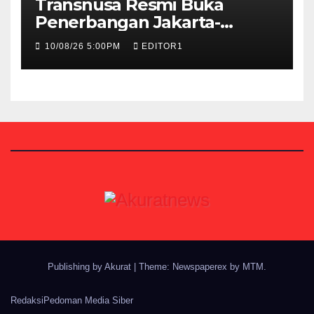
Transnusa Resmi Buka
Penerbangan Jakarta-
Bangkok 2 Kali Sehari
10/08/26 5:00PM
EDITOR1
Publishing by Akurat
|
Theme: Newspaperex by
MTM
.
Redaksi
Pedoman Media Siber