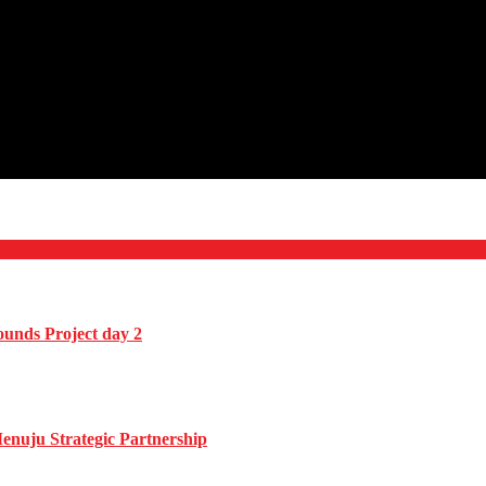
unds Project day 2
enuju Strategic Partnership