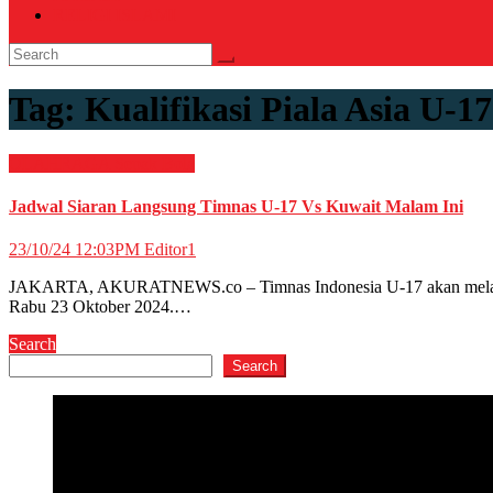
RELIGI ISLAMI
Tag:
Kualifikasi Piala Asia U-17
OLAHRAGA
Sepak Bola
Jadwal Siaran Langsung Timnas U-17 Vs Kuwait Malam Ini
23/10/24 12:03PM
Editor1
JAKARTA, AKURATNEWS.co – Timnas Indonesia U-17 akan melakoni 
Rabu 23 Oktober 2024.…
Search
Search