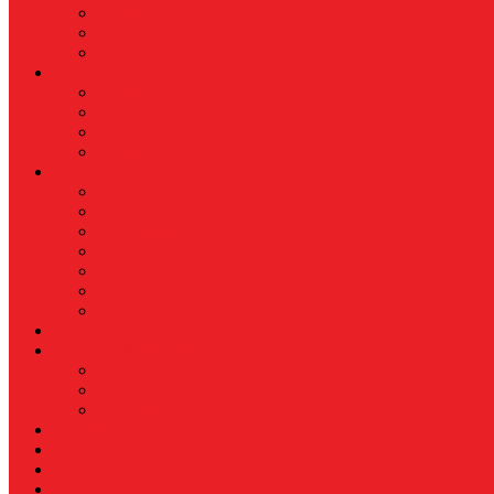
Busana
Kecantikan
Hangout
HIBURAN
Budaya
Film & TV
Musik
Selebriti
OLAHRAGA
Basket
Bela Diri
Bulutangkis
Formula1
MotoGP
Sepak Bola
Voli
TELCO
WISATA & KULINER
Destinasi
Hotel
Restoran
OTOMOTIF
Opini
Voicemagz
RAGAM