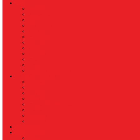
News
Nasional
Internasional
Politik
Hukum & Kriminal
Kesehatan
Pendidikan
Peristiwa
Militer
Kepolisian
Industri
Energi
Perikanan & Kelautan
EKONOMI & BISNIS
Asuransi
Finance
Koperasi
Perbankan
Pertanian & Perkebunan
UMKM
Perikanan
PROPERTY
Megapolitan
GAYA HIDUP
Aksesoris