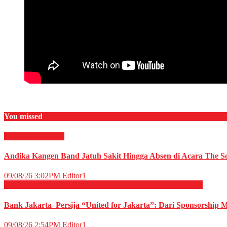
You missed
HIBURAN
Musik
Andika Kangen Band Jatuh Sakit Hingga Absen di Acara The So
09/08/26 3:02PM
Editor1
EKONOMI & BISNIS
OLAHRAGA
Perbankan
Sepak Bola
Bank Jakarta–Persija “United for Jakarta”: Dari Sponsorship M
09/08/26 2:54PM
Editor1