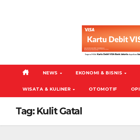
NEWS
EKONOMI & BISNIS
WISATA & KULINER
OTOMOTIF
OPI
Tag:
Kulit Gatal