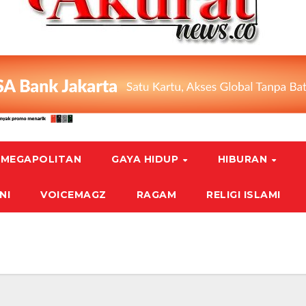
MEGAPOLITAN
GAYA HIDUP
HIBURAN
NI
VOICEMAGZ
RAGAM
RELIGI ISLAMI