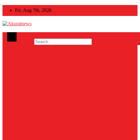
Skip
Fri. Aug 7th, 2026
to
content
Akuratnews
Informatif, Edukatif dan Inspiratif