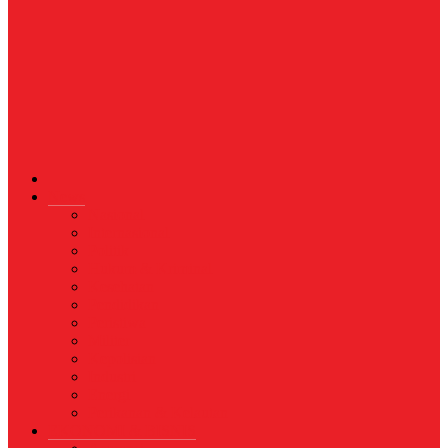
News
Nasional
Internasional
Politik
Hukum & Kriminal
Kesehatan
Pendidikan
Peristiwa
Militer
Kepolisian
Industri
Energi
Perikanan & Kelautan
EKONOMI & BISNIS