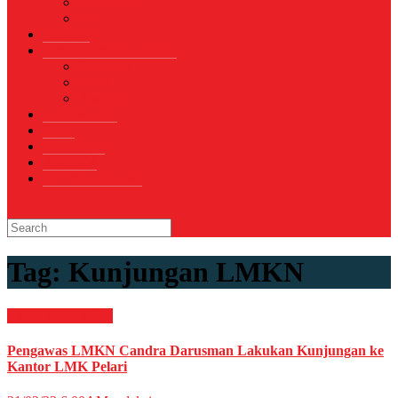
Sepak Bola
Voli
TELCO
WISATA & KULINER
Destinasi
Hotel
Restoran
OTOMOTIF
Opini
Voicemagz
RAGAM
RELIGI ISLAMI
Tag:
Kunjungan LMKN
HIBURAN
Musik
Pengawas LMKN Candra Darusman Lakukan Kunjungan ke
Kantor LMK Pelari