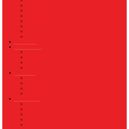
Asuransi
Finance
Koperasi
Perbankan
Pertanian & Perkebunan
UMKM
Perikanan
PROPERTY
Megapolitan
GAYA HIDUP
Aksesoris
Busana
Kecantikan
Hangout
HIBURAN
Budaya
Film & TV
Musik
Selebriti
OLAHRAGA
Basket
Bela Diri
Bulutangkis
Formula1
MotoGP