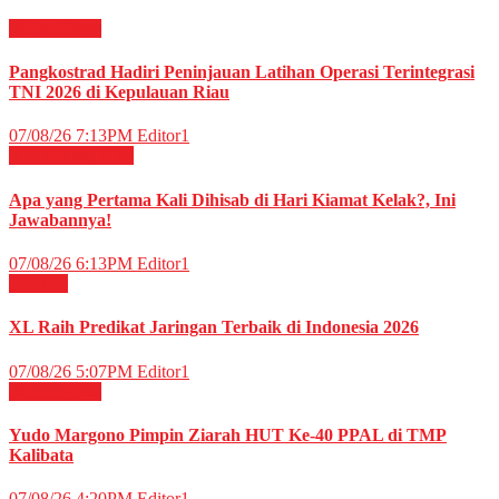
Militer
News
Pangkostrad Hadiri Peninjauan Latihan Operasi Terintegrasi
TNI 2026 di Kepulauan Riau
07/08/26 7:13PM
Editor1
RELIGI ISLAMI
Apa yang Pertama Kali Dihisab di Hari Kiamat Kelak?, Ini
Jawabannya!
07/08/26 6:13PM
Editor1
TELCO
XL Raih Predikat Jaringan Terbaik di Indonesia 2026
07/08/26 5:07PM
Editor1
Militer
News
Yudo Margono Pimpin Ziarah HUT Ke-40 PPAL di TMP
Kalibata
07/08/26 4:20PM
Editor1