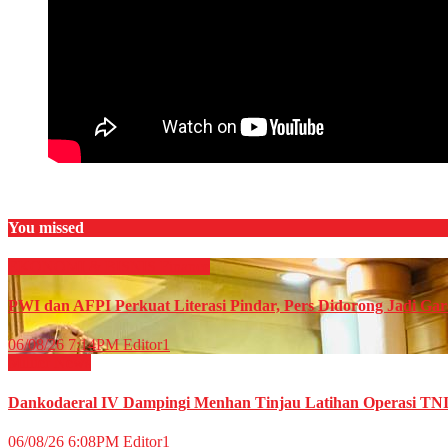
You missed
EKONOMI & BISNIS
Finance
PWI dan AFPI Perkuat Literasi Pindar, Pers Didorong Jadi Gar
06/08/26 7:14PM
Editor1
Militer
News
Dankodaeral IV Dampingi Menhan Tinjau Latihan Operasi TNI 
06/08/26 6:08PM
Editor1