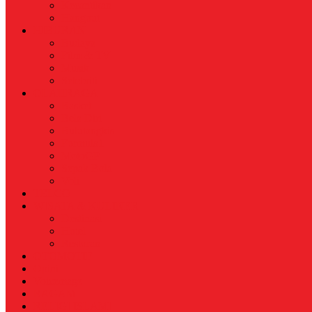
Kecantikan
Hangout
HIBURAN
Budaya
Film & TV
Musik
Selebriti
OLAHRAGA
Basket
Bela Diri
Bulutangkis
Formula1
MotoGP
Sepak Bola
Voli
TELCO
WISATA & KULINER
Destinasi
Hotel
Restoran
OTOMOTIF
Opini
Voicemagz
RAGAM
RELIGI ISLAMI