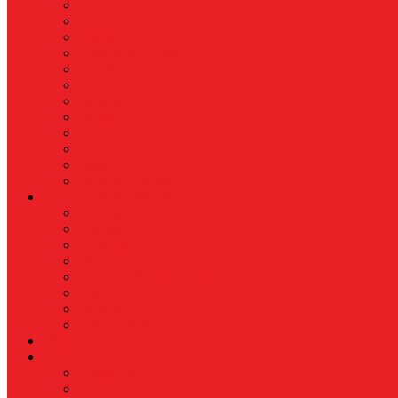
Nasional
Internasional
Politik
Hukum & Kriminal
Kesehatan
Pendidikan
Peristiwa
Militer
Kepolisian
Industri
Energi
Perikanan & Kelautan
EKONOMI & BISNIS
Asuransi
Finance
Koperasi
Perbankan
Pertanian & Perkebunan
UMKM
Perikanan
PROPERTY
Megapolitan
GAYA HIDUP
Aksesoris
Busana