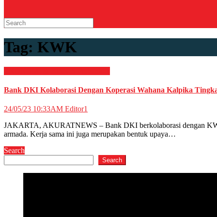
Tag:
KWK
EKONOMI & BISNIS
Perbankan
Bank DKI Kolaborasi Dengan Koperasi Wahana Kalpika Tingkat
24/05/23 10:33AM
Editor1
JAKARTA, AKURATNEWS – Bank DKI berkolaborasi dengan KWK un
armada. Kerja sama ini juga merupakan bentuk upaya…
Search
Search