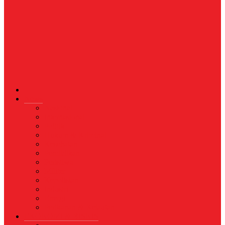
News
Nasional
Internasional
Politik
Hukum & Kriminal
Kesehatan
Pendidikan
Peristiwa
Militer
Kepolisian
Industri
Energi
Perikanan & Kelautan
EKONOMI & BISNIS