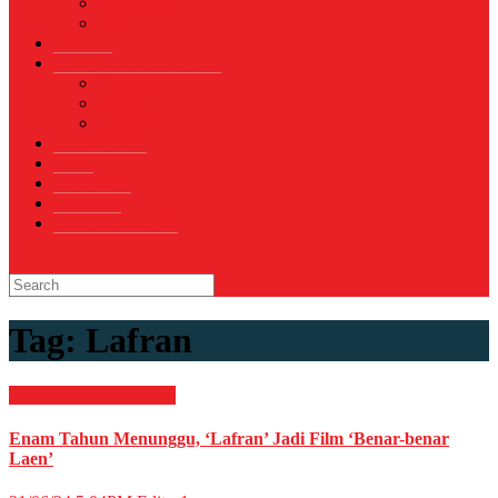
Sepak Bola
Voli
TELCO
WISATA & KULINER
Destinasi
Hotel
Restoran
OTOMOTIF
Opini
Voicemagz
RAGAM
RELIGI ISLAMI
Tag:
Lafran
Film & TV
HIBURAN
Enam Tahun Menunggu, ‘Lafran’ Jadi Film ‘Benar-benar
Laen’