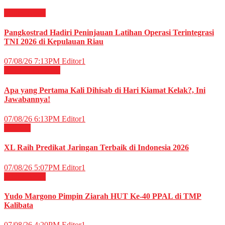
Militer
News
Pangkostrad Hadiri Peninjauan Latihan Operasi Terintegrasi
TNI 2026 di Kepulauan Riau
07/08/26 7:13PM
Editor1
RELIGI ISLAMI
Apa yang Pertama Kali Dihisab di Hari Kiamat Kelak?, Ini
Jawabannya!
07/08/26 6:13PM
Editor1
TELCO
XL Raih Predikat Jaringan Terbaik di Indonesia 2026
07/08/26 5:07PM
Editor1
Militer
News
Yudo Margono Pimpin Ziarah HUT Ke-40 PPAL di TMP
Kalibata
07/08/26 4:20PM
Editor1