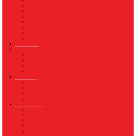
Asuransi
Finance
Koperasi
Perbankan
Pertanian & Perkebunan
UMKM
Perikanan
PROPERTY
Megapolitan
GAYA HIDUP
Aksesoris
Busana
Kecantikan
Hangout
HIBURAN
Budaya
Film & TV
Musik
Selebriti
OLAHRAGA
Basket
Bela Diri
Bulutangkis
Formula1
MotoGP