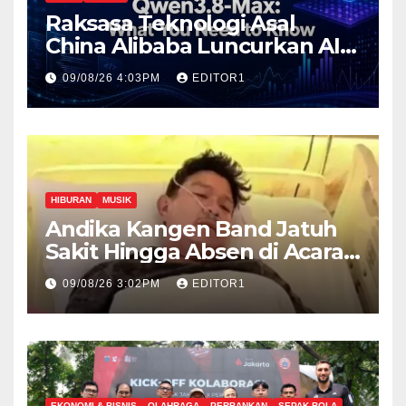
Raksasa Teknologi Asal
China Alibaba Luncurkan AI
Paling Canggih Qwen3.-Max
09/08/26 4:03PM
EDITOR1
HIBURAN
MUSIK
Andika Kangen Band Jatuh
Sakit Hingga Absen di Acara
The Sounds Project day 2
09/08/26 3:02PM
EDITOR1
EKONOMI & BISNIS
OLAHRAGA
PERBANKAN
SEPAK BOLA