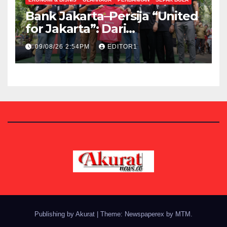
Bank Jakarta–Persija “United
for Jakarta”: Dari
Sponsorship Menuju
09/08/26 2:54PM
EDITOR1
Strategic Partnership
Publishing by Akurat
|
Theme: Newspaperex by
MTM
.