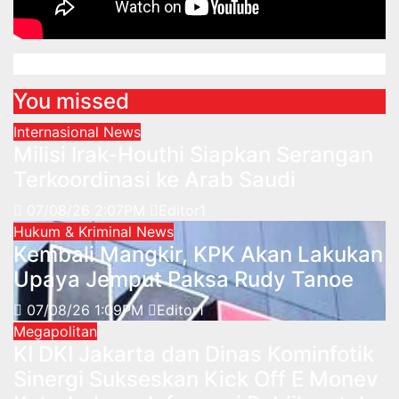
You missed
Internasional
News
Milisi Irak-Houthi Siapkan Serangan
Terkoordinasi ke Arab Saudi
07/08/26 2:07PM
Editor1
Hukum & Kriminal
News
Kembali Mangkir, KPK Akan Lakukan
Upaya Jemput Paksa Rudy Tanoe
07/08/26 1:09PM
Editor1
Megapolitan
KI DKI Jakarta dan Dinas Kominfotik
Sinergi Sukseskan Kick Off E Monev