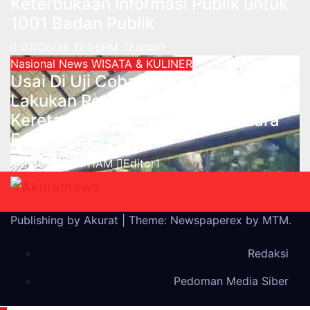
Keterbukaan Informasi Publik untuk
1001 Badan Publik
07/08/26 12:06PM
Editor1
Nasional
News
WISATA & KULINER
Usai Di Uji Coba, Pemerintah Akan
Lakukan Penyempurnaan pada
Kereta Layanan Wisata Nusantara
Explorer
07/08/26 11:11AM
Editor1
Publishing by Akurat
|
Theme: Newspaperex by
MTM
.
Redaksi
Pedoman Media Siber