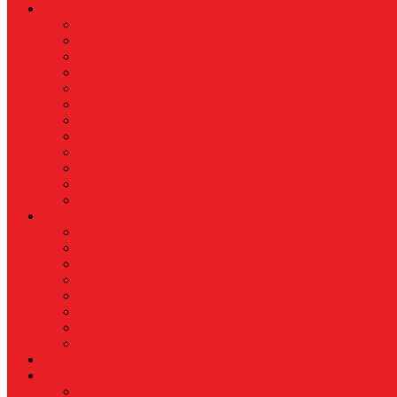
News
Nasional
Internasional
Politik
Hukum & Kriminal
Kesehatan
Pendidikan
Peristiwa
Militer
Kepolisian
Industri
Energi
Perikanan & Kelautan
EKONOMI & BISNIS
Asuransi
Finance
Koperasi
Perbankan
Pertanian & Perkebunan
UMKM
Perikanan
PROPERTY
Megapolitan
GAYA HIDUP
Aksesoris