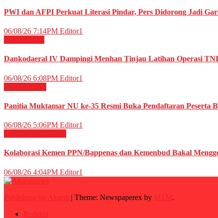
PWI dan AFPI Perkuat Literasi Pindar, Pers Didorong Jadi Gar
06/08/26 7:14PM
Editor1
Militer
News
Dankodaeral IV Dampingi Menhan Tinjau Latihan Operasi TNI 
06/08/26 6:08PM
Editor1
Daerah
News
Panitia Muktamar NU ke-35 Resmi Buka Pendaftaran Peserta
06/08/26 5:06PM
Editor1
Budaya
HIBURAN
Kolaborasi Kemen PPN/Bappenas dan Kemenbud Bakal Menggel
06/08/26 4:04PM
Editor1
Publishing by Akurat
|
Theme: Newspaperex by
MTM
.
Redaksi