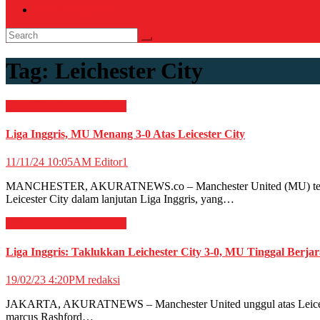
RELIGI ISLAMI
Tag:
Leichester City
OLAHRAGA
Sepak Bola
Liga Inggris, MU Menang 3-0 Atas Leicester City
11/11/24 10:05AM
Editor1
MANCHESTER, AKURATNEWS.co – Manchester United (MU) terus tunju
Leicester City dalam lanjutan Liga Inggris, yang…
OLAHRAGA
Sepak Bola
Liga Inggris: Taklukkan Leichester City 3-0, MU Tinggal Berja
19/02/23 4:20PM
redaksi
JAKARTA, AKURATNEWS – Manchester United unggul atas Leicester C
marcus Rashford…