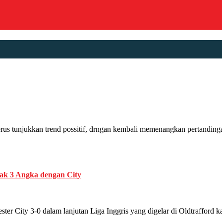
kkan trend possitif, drngan kembali memenangkan pertandingan. K
rak 3 Angka dengan City
ity 3-0 dalam lanjutan Liga Inggris yang digelar di Oldtrafford k