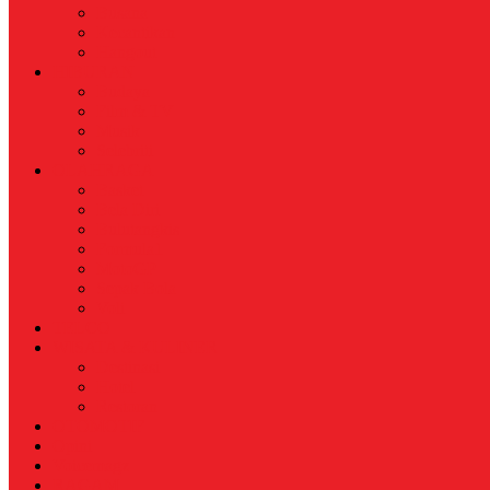
Busana
Kecantikan
Hangout
HIBURAN
Budaya
Film & TV
Musik
Selebriti
OLAHRAGA
Basket
Bela Diri
Bulutangkis
Formula1
MotoGP
Sepak Bola
Voli
TELCO
WISATA & KULINER
Destinasi
Hotel
Restoran
OTOMOTIF
Opini
Voicemagz
RAGAM