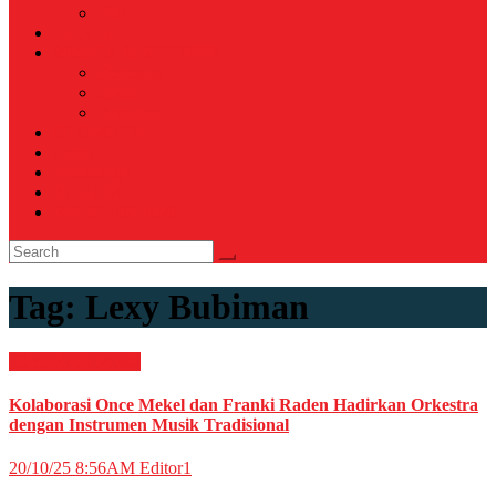
Voli
TELCO
WISATA & KULINER
Destinasi
Hotel
Restoran
OTOMOTIF
Opini
Voicemagz
RAGAM
RELIGI ISLAMI
Tag:
Lexy Bubiman
HIBURAN
Musik
Kolaborasi Once Mekel dan Franki Raden Hadirkan Orkestra
dengan Instrumen Musik Tradisional
20/10/25 8:56AM
Editor1