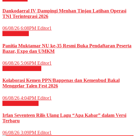
Dankodaeral IV Dampingi Menhan Tinjau Latihan Operasi
TNI Terintegrasi 2026
06/08/26 6:08PM
Editor1
Daerah
News
Panitia Muktamar NU ke-35 Resmi Buka Pendaftaran Peserta
Bazar, Expo dan UMKM
06/08/26 5:06PM
Editor1
Budaya
HIBURAN
Kolaborasi Kemen PPN/Bappenas dan Kemenbud Bakal
Menggelar Talen Fest 2026
06/08/26 4:04PM
Editor1
HIBURAN
Musik
Irfan Seventeen Rilis Ulang Lagu “Apa Kabar” dalam Versi
Terbaru
06/08/26 3:09PM
Editor1