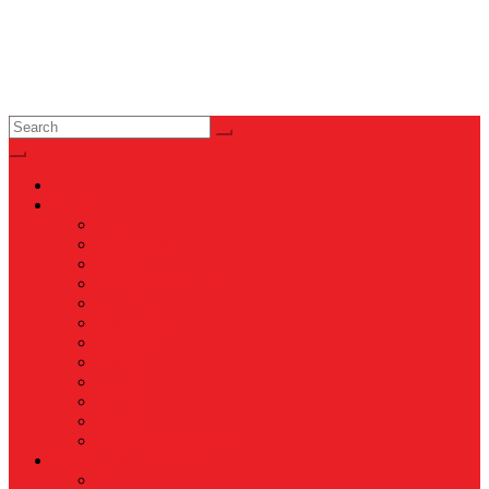
News
Nasional
Internasional
Politik
Hukum & Kriminal
Kesehatan
Pendidikan
Peristiwa
Militer
Kepolisian
Industri
Energi
Perikanan & Kelautan
EKONOMI & BISNIS
Asuransi