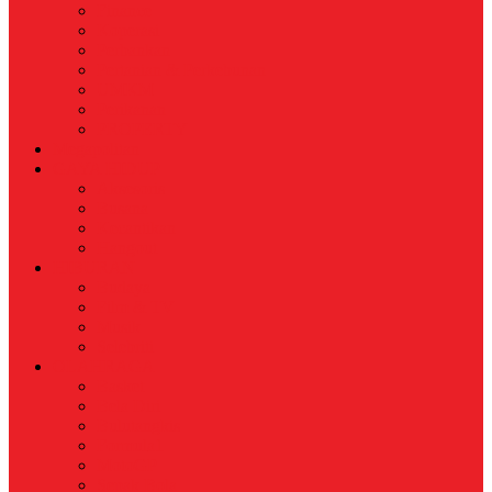
Finance
Koperasi
Perbankan
Pertanian & Perkebunan
UMKM
Perikanan
PROPERTY
Megapolitan
GAYA HIDUP
Aksesoris
Busana
Kecantikan
Hangout
HIBURAN
Budaya
Film & TV
Musik
Selebriti
OLAHRAGA
Basket
Bela Diri
Bulutangkis
Formula1
MotoGP
Sepak Bola