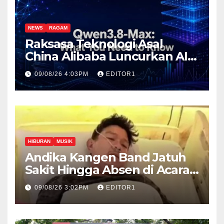
NEWS
RAGAM
Raksasa Teknologi Asal
China Alibaba Luncurkan AI
Paling Canggih Qwen3.-Max
09/08/26 4:03PM
EDITOR1
HIBURAN
MUSIK
Andika Kangen Band Jatuh
Sakit Hingga Absen di Acara
The Sounds Project day 2
09/08/26 3:02PM
EDITOR1