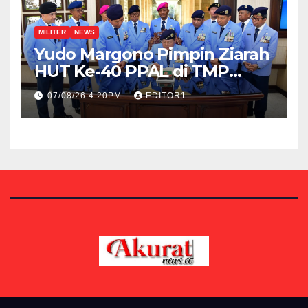
MILITER
NEWS
Yudo Margono Pimpin Ziarah
HUT Ke-40 PPAL di TMP
Kalibata
07/08/26 4:20PM
EDITOR1