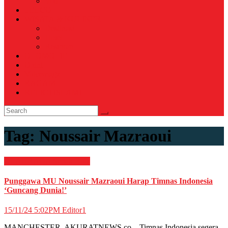
Voli
TELCO
WISATA & KULINER
Destinasi
Hotel
Restoran
OTOMOTIF
Opini
Voicemagz
RAGAM
RELIGI ISLAMI
Tag:
Noussair Mazraoui
OLAHRAGA
Sepak Bola
Punggawa MU Noussair Mazraoui Harap Timnas Indonesia
‘Guncang Dunia!’
15/11/24 5:02PM
Editor1
MANCHESTER, AKURATNEWS.co – Timnas Indonesia segera