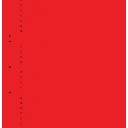
Koperasi
Perbankan
Pertanian & Perkebunan
UMKM
Perikanan
PROPERTY
Megapolitan
GAYA HIDUP
Aksesoris
Busana
Kecantikan
Hangout
HIBURAN
Budaya
Film & TV
Musik
Selebriti
OLAHRAGA
Basket
Bela Diri
Bulutangkis
Formula1
MotoGP
Sepak Bola