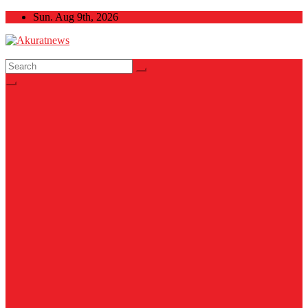
Skip
Sun. Aug 9th, 2026
to
content
Akuratnews
Informatif, Edukatif dan Inspiratif