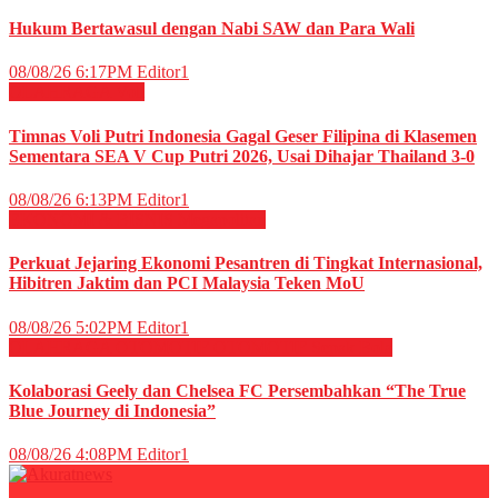
Hukum Bertawasul dengan Nabi SAW dan Para Wali
08/08/26 6:17PM
Editor1
OLAHRAGA
Voli
Timnas Voli Putri Indonesia Gagal Geser Filipina di Klasemen
Sementara SEA V Cup Putri 2026, Usai Dihajar Thailand 3-0
08/08/26 6:13PM
Editor1
EKONOMI & BISNIS
Megapolitan
Perkuat Jejaring Ekonomi Pesantren di Tingkat Internasional,
Hibitren Jaktim dan PCI Malaysia Teken MoU
08/08/26 5:02PM
Editor1
OLAHRAGA
OTOMOTIF
OTOMOTIF
Sepak Bola
Kolaborasi Geely dan Chelsea FC Persembahkan “The True
Blue Journey di Indonesia”
08/08/26 4:08PM
Editor1