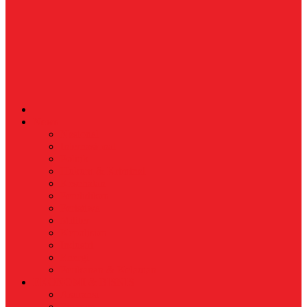
News
Nasional
Internasional
Politik
Hukum & Kriminal
Kesehatan
Pendidikan
Peristiwa
Militer
Kepolisian
Industri
Energi
Perikanan & Kelautan
EKONOMI & BISNIS
Asuransi
Finance