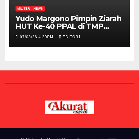
MILITER
NEWS
Yudo Margono Pimpin Ziarah
HUT Ke-40 PPAL di TMP
Kalibata
07/08/26 4:20PM
EDITOR1