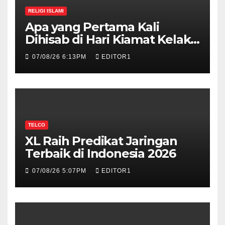
RELIGI ISLAMI
Apa yang Pertama Kali
Dihisab di Hari Kiamat Kelak?,
Ini Jawabannya!
07/08/26 6:13PM
EDITOR1
TELCO
XL Raih Predikat Jaringan
Terbaik di Indonesia 2026
07/08/26 5:07PM
EDITOR1