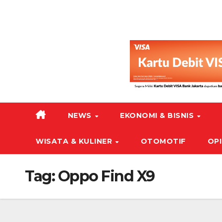
NEWS
EKONOMI & BISNIS
WISATA & KULINER
OTOMOTIF
OPI
Tag:
Oppo Find X9