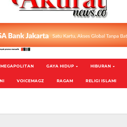
MEGAPOLITAN
GAYA HIDUP
HIBURAN
NI
VOICEMAGZ
RAGAM
RELIGI ISLAMI